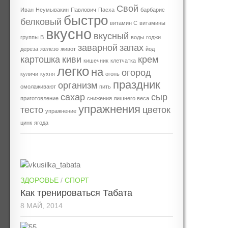
Свой
Иван
Неумывакин
Павлович
Пасха
барбарис
быстро
белковый
витамин С
витамины
вкусно
вкусный
группы В
воды
годжи
заварной
запах
дереза
железо
живот
йод
картошка
киви
крем
кишечник
клетчатка
легко
на
огород
куличи
кухня
огонь
праздник
организм
омолаживают
пить
сахар
сыр
приготовление
снижения лишнего веса
упражнения
тесто
цветок
упражнение
цинк
ягода
ЗДОРОВЬЕ
/
СПОРТ
Как тренироваться Табата
8 МАЙ, 2014