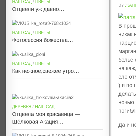
НАШ САД
/
ЦВЕТЫ
BY
ЖАН
Отцвели уж давно…
В прош
НАШ САД
/
ЦВЕТЫ
никак 
Фотосессия божества…
нарцис
марган
бельё 
НАШ САД
/
ЦВЕТЫ
на каж
Как нежное,свежее утро…
еле от
) я по
делать
ночью 
ДЕРЕВЬЯ
/
НАШ САД
погиб
Отцвела моя красавица —
Шёлковая Акация…
Да и н