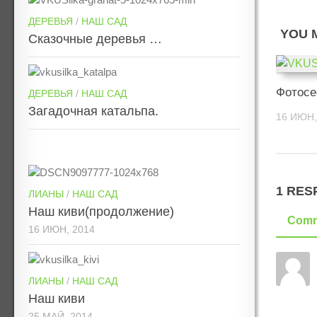
ДЕРЕВЬЯ
/
НАШ САД
YOU M
Сказочные деревья …
Фотосе
ДЕРЕВЬЯ
/
НАШ САД
Загадочная катальпа.
16 ИЮН,
1 RES
ЛИАНЫ
/
НАШ САД
Наш киви(продолжение)
Comm
16 ИЮН, 2014
ЛИАНЫ
/
НАШ САД
Наш киви
25 МАЙ, 2014