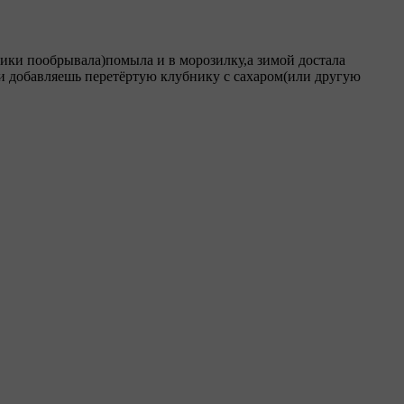
тики пообрывала)помыла и в морозилку
,а зимой достала
 и добавляешь перетёртую клубнику с сахаром(или другую