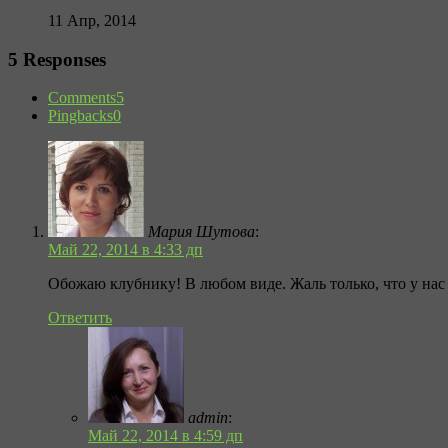
11 Апр, 2014
5 Responses
Comments
5
Pingbacks
0
Мария Шутова
:
Май 22, 2014 в 4:33 дп
Обожаю клубнику! В любом виде. Жаль только, что у на
Ответить
admin
:
Май 22, 2014 в 4:59 дп