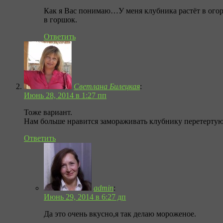
Как я Вас понимаю…У меня клубника растёт в огоро
в горшок.
Ответить
Светлана Билецкая
:
Июнь 28, 2014 в 1:27 пп
Тоже вариант.
Нам больше нравится замораживать клубнику перетертую
Ответить
admin
:
Июнь 29, 2014 в 6:27 дп
Да это очень вкусно,я так делаю мороженое.