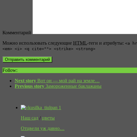
Комментарий
Можно использовать следующие
HTML
-теги и атрибуты:
<a h
<em> <i> <q cite=""> <strike> <strong>
Follow:
Next story
Вот он — мой рай на земле…
Previous story
Замороженные баклажаны
Наш сад
/
цветы
Отцвели уж давно…