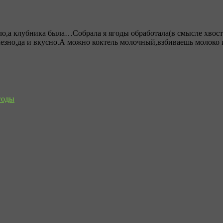
ыло,а клубника была…
Собрала я ягоды обработала(в смысле хвос
олезно,да и вкусно.А можно коктель молочный,взбиваешь молоко
годы