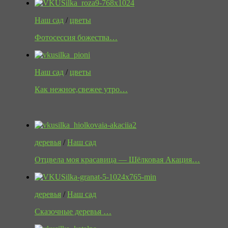
Наш сад
/
цветы
Фотосессия божества…
Наш сад
/
цветы
Как нежное,свежее утро…
деревья
/
Наш сад
Отцвела моя красавица — Шёлковая Акация…
деревья
/
Наш сад
Сказочные деревья …