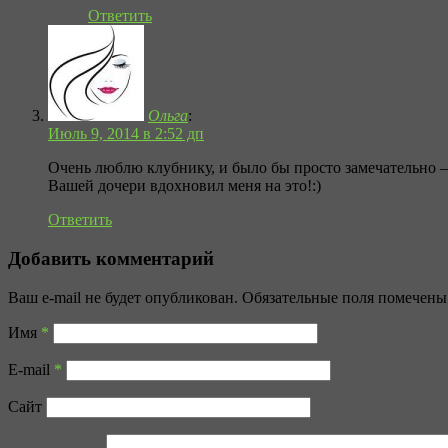
Ответить
Ольга
:
Июль 9, 2014 в 2:52 дп
Очень люблю клубнику, и было бы просто замечательно 
Вашей дочери вдохновил меня на это!:)
Ответить
Добавить комментарий
Ваш e-mail не будет опубликован. Обязательные поля помечен
Имя
*
E-mail
*
Сайт