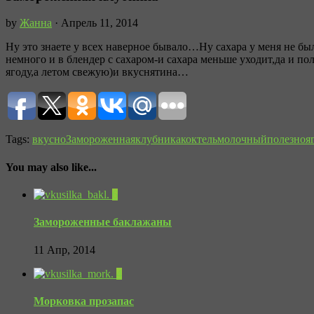
by
Жанна
· Апрель 11, 2014
Ну это знаете у всех наверное бывало…Ну сахара у меня не б
немного и в блендер с сахаром-и сахара меньше уходит,да и п
ягоду,а летом свежую)и вкуснятина…
Tags:
вкусно
Замороженная
клубника
коктель
молочный
полезно
я
You may also like...
6
Замороженные баклажаны
11 Апр, 2014
4
Морковка прозапас