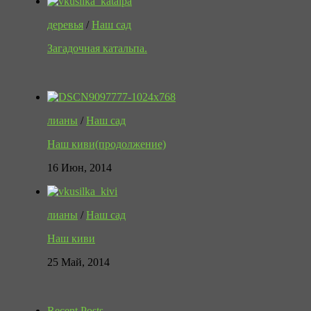
деревья
/
Наш сад
Загадочная катальпа.
лианы
/
Наш сад
Наш киви(продолжение)
16 Июн, 2014
лианы
/
Наш сад
Наш киви
25 Май, 2014
Recent Posts