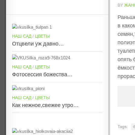
BY
ЖАН
Раньше
в како
семян,
НАШ САД
/
ЦВЕТЫ
полиэт
Отцвели уж давно…
туалет
опять 
НАШ САД
/
ЦВЕТЫ
ёмкост
Фотосессия божества…
прорас
НАШ САД
/
ЦВЕТЫ
Как нежное,свежее утро…
Tags: