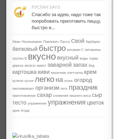
РУСЛАН SAYS:
Спасибо за идею, надо тоже так
попробовать приготовить пиццу,
быстро и...
Свой
Иван
Неумывакин
Павлович
Пасха
барбарис
быстро
белковый
витамин С
витамины
вкусно
вкусный
группы В
воды
годжи
заварной
запах
дереза
железо
живот
йод
картошка
киви
крем
кишечник
клетчатка
легко
на
огород
куличи
кухня
огонь
праздник
организм
омолаживают
пить
сахар
сыр
приготовление
снижения лишнего веса
упражнения
тесто
цветок
упражнение
цинк
ягода