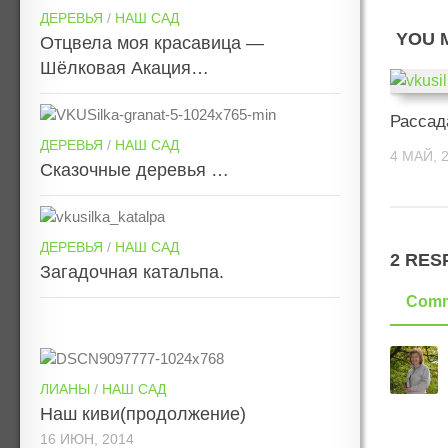
ДЕРЕВЬЯ
/
НАШ САД
YOU M
Отцвела моя красавица —
Шёлковая Акация…
Рассад
ДЕРЕВЬЯ
/
НАШ САД
4 МАЙ, 
Сказочные деревья …
ДЕРЕВЬЯ
/
НАШ САД
2 RES
Загадочная катальпа.
Comm
ЛИАНЫ
/
НАШ САД
Наш киви(продолжение)
16 ИЮН, 2014