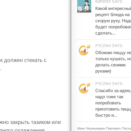
КИРИЛЛ SAYS:
Какой интересны
рецепт блюда на
скорую руку. Над
будет попробова
сделать...
РУСЛАН SAYS:
Обожаю пиццу н
только кушать, н
к должен стекать с
делать своими
.
руками)
РУСЛАН SAYS:
Спасибо за идею
надо тоже так
попробовать
приготовить пицц
быстро и...
ужно закрыть тазиком или
Иван
Неумывакин
Павлович
Пасх
лного охлаждения .