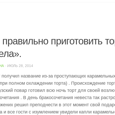
 правильно приготовить т
ела».
НА
· ИЮЛЬ 28, 2014
 получил название из-за проступающих карамельных
(при полном охлаждении торта) . Происхождение торт
зский повар готовил всю ночь торт для своей возл
очетания . В день бракосочетания невеста так растро
 жених решил преподнести в этот момент свой подаро
а и все гости с изумлением увидели капли карамельн