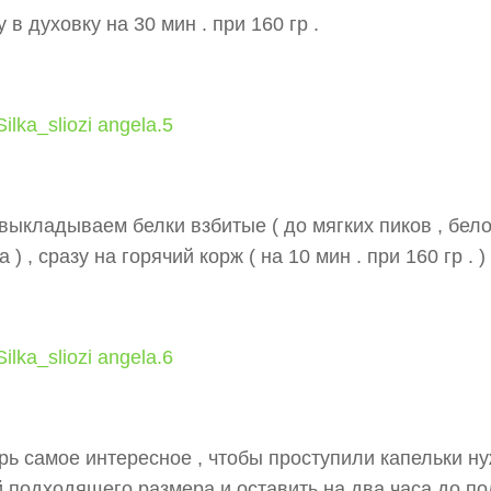
у в духовку на 30 мин . при 160 гр .
выкладываем белки взбитые ( до мягких пиков , бело
 ) , сразу на горячий корж ( на 10 мин . при 160 гр . ) 
рь самое интересное , чтобы проступили капельки н
 подходящего размера и оставить на два часа до по