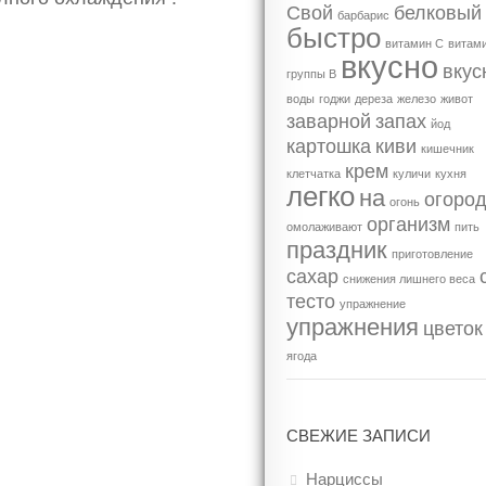
Свой
белковый
барбарис
быстро
витамин С
витам
вкусно
вкус
группы В
воды
годжи
дереза
железо
живот
заварной
запах
йод
картошка
киви
кишечник
крем
клетчатка
куличи
кухня
легко
на
огоро
огонь
организм
омолаживают
пить
праздник
приготовление
сахар
снижения лишнего веса
тесто
упражнение
упражнения
цветок
ягода
СВЕЖИЕ ЗАПИСИ
Нарциссы