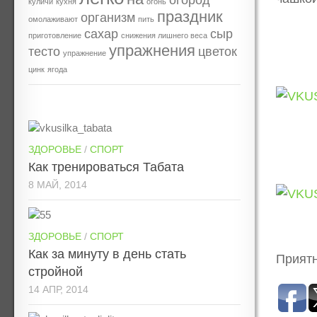
огород
куличи
кухня
огонь
праздник
организм
омолаживают
пить
сахар
сыр
приготовление
снижения лишнего веса
упражнения
тесто
цветок
упражнение
цинк
ягода
ЗДОРОВЬЕ
/
СПОРТ
Как тренироваться Табата
8 МАЙ, 2014
ЗДОРОВЬЕ
/
СПОРТ
Как за минуту в день стать
Приятн
стройной
14 АПР, 2014