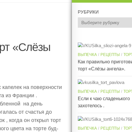
РУБРИКИ
орт «Слёзы
ВЫПЕЧКА
/
РЕЦЕПТЫ
/
ТОР
Как правильно приготов
торт «Слёзы ангела».
 капелек на поверхности
ВЫПЕЧКА
/
РЕЦЕПТЫ
/
ТОР
а из Франции .
Если к чаю сладенького
юбленной на день
захотелось .
галась от счастья до
к , когда он открыл торт
ого цвета на торте буд-
ВЫПЕЧКА
/
РЕЦЕПТЫ
/
ТОР