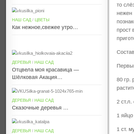
то слё
нежен 
НАШ САД
/
ЦВЕТЫ
познак
Как нежное,свежее утро…
прост 
пригот
Соста
ДЕРЕВЬЯ
/
НАШ САД
Первый
Отцвела моя красавица —
Шёлковая Акация…
80 гр.
растит
ДЕРЕВЬЯ
/
НАШ САД
2 ст.л.
Сказочные деревья …
1 яйцо
1 ст. м
ДЕРЕВЬЯ
/
НАШ САД