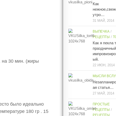
Как
нежное,свеж
утро…
31 МАЙ, 2014
ВЫПЕЧКА
/
РЕЦЕПТЫ
/
Т
Как я пекла 
праздничны
импровизиро
ый.
 на 30 мин. (жиры
22 ИЮН, 2014
МЫСЛИ ВСЛУ
Незапланир
ая статья…
27 МАЙ, 2014
тесто было идеально
ПРОСТЫЕ
РЕЦЕПТЫ
/
емпературе 180 гр . 15
РЕЦЕПТЫ