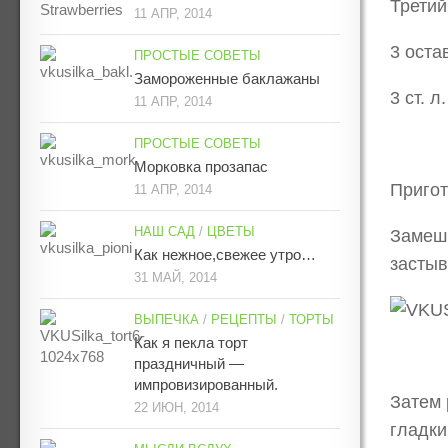
Третий
11 АПР, 2014
3 оста
ПРОСТЫЕ СОВЕТЫ
Замороженные баклажаны
3 ст. л
11 АПР, 2014
ПРОСТЫЕ СОВЕТЫ
Морковка прозапас
Пригот
11 АПР, 2014
НАШ САД
/
ЦВЕТЫ
Замеши
Как нежное,свежее утро…
застыв
31 МАЙ, 2014
ВЫПЕЧКА
/
РЕЦЕПТЫ
/
ТОРТЫ
Как я пекла торт
праздничный —
импровизированный.
Затем 
22 ИЮН, 2014
гладки