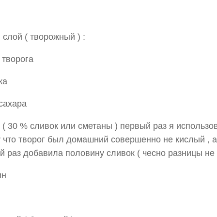
 слой ( творожный ) :
. творога
ка
 сахара
 ( 30 % сливок или сметаны ) первый раз я использо
 что творог был домашний совершенно не кислый , а
ой раз добавила половину сливок ( чесно разницы не
ин