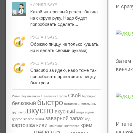
КИРИЛЛ SAYS:
И сраз
Какой интересный рецепт блюда
на скорую руку. Надо будет
попробовать сделать...
РУСЛАН SAYS:
Обожаю пиццу не только кушать,
но и делать своими руками)
Затем 
РУСЛАН SAYS:
венчика
Спасибо за идею, надо тоже так
попробовать приготовить пиццу,
быстро и...
Свой
Иван
Неумывакин
Павлович
Пасха
барбарис
быстро
белковый
витамин С
витамины
вкусно
вкусный
группы В
воды
годжи
заварной
запах
дереза
железо
живот
йод
И тепе
картошка
киви
крем
кишечник
клетчатка
легко
на
чашкой