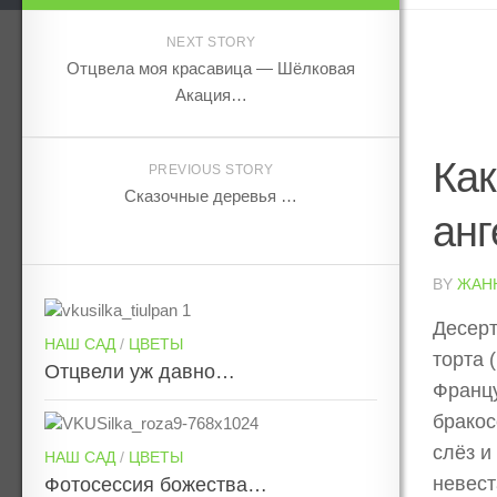
NEXT STORY
Отцвела моя красавица — Шёлковая
Акация…
Как
PREVIOUS STORY
Сказочные деревья …
анг
BY
ЖАН
Десерт
НАШ САД
/
ЦВЕТЫ
торта 
Отцвели уж давно…
Францу
бракос
слёз и
НАШ САД
/
ЦВЕТЫ
невест
Фотосессия божества…