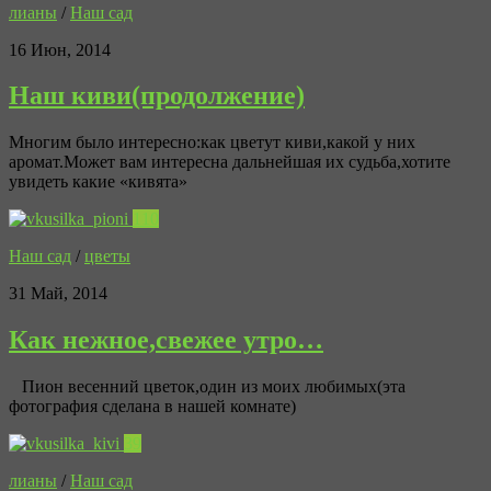
лианы
/
Наш сад
16 Июн, 2014
Наш киви(продолжение)
Многим было интересно:как цветут киви,какой у них
аромат.Может вам интересна дальнейшая их судьба,хотите
увидеть какие «кивята»
110
Наш сад
/
цветы
31 Май, 2014
Как нежное,свежее утро…
Пион весенний цветок,один из моих любимых(эта
фотография сделана в нашей комнате)
39
лианы
/
Наш сад