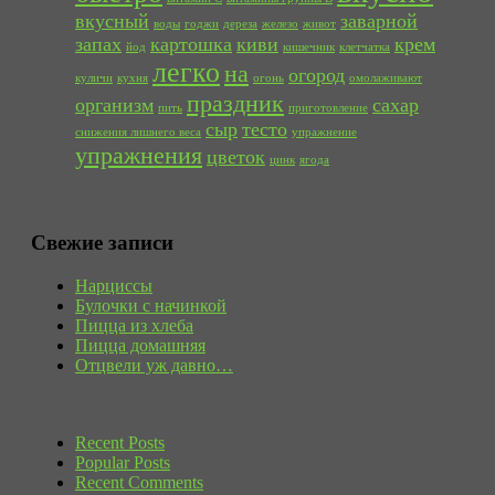
вкусный
заварной
воды
годжи
дереза
железо
живот
запах
картошка
киви
крем
йод
кишечник
клетчатка
легко
на
огород
куличи
кухня
огонь
омолаживают
праздник
организм
сахар
пить
приготовление
сыр
тесто
снижения лишнего веса
упражнение
упражнения
цветок
цинк
ягода
Свежие записи
Нарциссы
Булочки с начинкой
Пицца из хлеба
Пицца домашняя
Отцвели уж давно…
Recent Posts
Popular Posts
Recent Comments