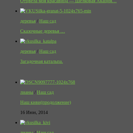
Отцвела моя красавица — Шёлковая Акация…
деревья
/
Наш сад
Сказочные деревья …
деревья
/
Наш сад
Загадочная катальпа.
лианы
/
Наш сад
Наш киви(продолжение)
16 Июн, 2014
лианы
/
Наш сад