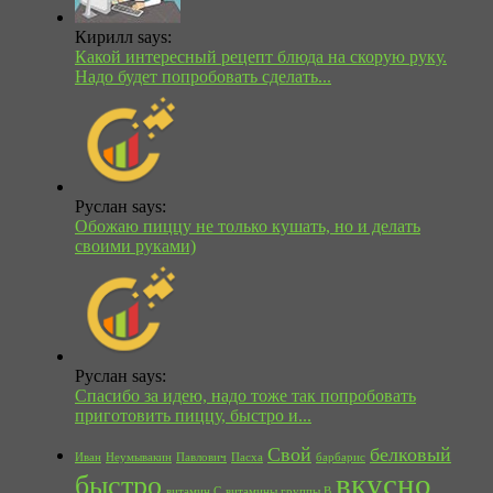
Кирилл says:
Какой интересный рецепт блюда на скорую руку.
Надо будет попробовать сделать...
Руслан says:
Обожаю пиццу не только кушать, но и делать
своими руками)
Руслан says:
Спасибо за идею, надо тоже так попробовать
приготовить пиццу, быстро и...
Свой
белковый
Иван
Неумывакин
Павлович
Пасха
барбарис
вкусно
быстро
витамин С
витамины группы В