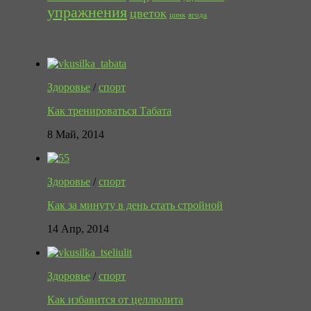
упражнения
цветок
цинк
ягода
Здоровье
/
спорт
Как тренироваться Табата
8 Май, 2014
Здоровье
/
спорт
Как за минуту в день стать стройной
14 Апр, 2014
Здоровье
/
спорт
Как избавится от целлюлита