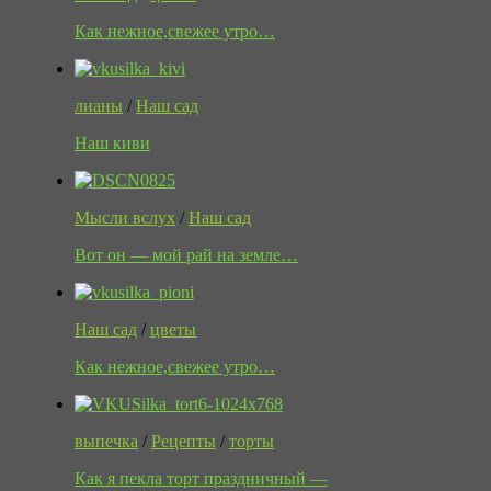
Как нежное,свежее утро…
лианы
/
Наш сад
Наш киви
Мысли вслух
/
Наш сад
Вот он — мой рай на земле…
Наш сад
/
цветы
Как нежное,свежее утро…
выпечка
/
Рецепты
/
торты
Как я пекла торт праздничный —