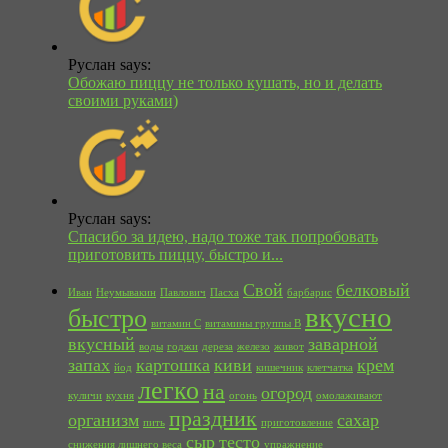
Руслан says:
Обожаю пиццу не только кушать, но и делать
своими руками)
Руслан says:
Спасибо за идею, надо тоже так попробовать
приготовить пиццу, быстро и...
Свой
белковый
Иван
Неумывакин
Павлович
Пасха
барбарис
вкусно
быстро
витамин С
витамины группы В
вкусный
заварной
воды
годжи
дереза
железо
живот
запах
картошка
киви
крем
йод
кишечник
клетчатка
легко
на
огород
куличи
кухня
огонь
омолаживают
праздник
организм
сахар
пить
приготовление
сыр
тесто
снижения лишнего веса
упражнение