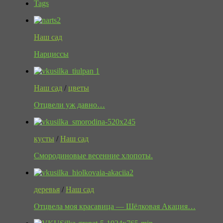
Tags
Наш сад
Нарциссы
Наш сад
/
цветы
Отцвели уж давно…
кусты
/
Наш сад
Смородиновые весенние хлопоты.
деревья
/
Наш сад
Отцвела моя красавица — Шёлковая Акация…