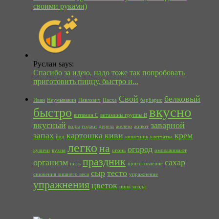
своими руками)
Руслан says:
Спасибо за идею, надо тоже так попробовать
приготовить пиццу, быстро и...
Свой
белковый
Иван
Неумывакин
Павлович
Пасха
барбарис
вкусно
быстро
витамин С
витамины группы В
вкусный
заварной
воды
годжи
дереза
железо
живот
запах
картошка
киви
крем
йод
кишечник
клетчатка
легко
на
огород
куличи
кухня
огонь
омолаживают
праздник
организм
сахар
пить
приготовление
сыр
тесто
снижения лишнего веса
упражнение
упражнения
цветок
цинк
ягода