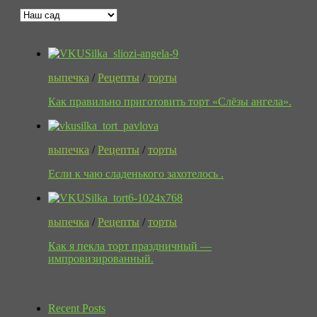
выпечка
/
Рецепты
/
торты
Как правильно приготовить торт «Слёзы ангела».
выпечка
/
Рецепты
/
торты
Если к чаю сладенького захотелось .
выпечка
/
Рецепты
/
торты
Как я пекла торт праздничный —
импровизированный.
Recent Posts