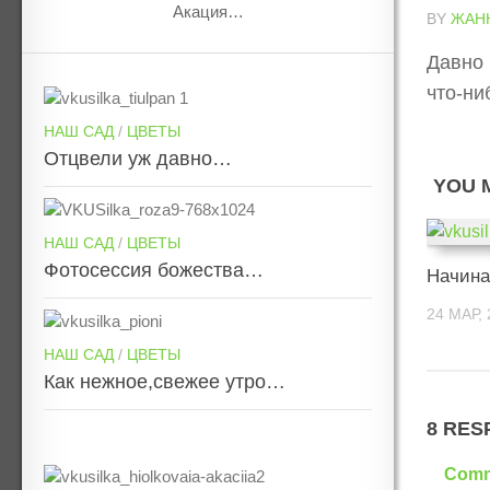
Акация…
BY
ЖАН
Давно 
что-ни
НАШ САД
/
ЦВЕТЫ
Отцвели уж давно…
YOU M
НАШ САД
/
ЦВЕТЫ
Фотосессия божества…
Начин
24 МАР, 
НАШ САД
/
ЦВЕТЫ
Как нежное,свежее утро…
8 RES
Comm