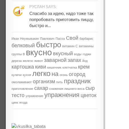
РУСЛАН SAYS:
Спасибо за идею, надо тоже так
попробовать приготовить пиццу,
быстро и...
Свой
Иван
Неумывакин
Павлович
Пасха
барбарис
быстро
белковый
витамин С
витамины
вкусно
вкусный
группы В
воды
годжи
заварной
запах
дереза
железо
живот
йод
картошка
киви
крем
кишечник
клетчатка
легко
на
огород
куличи
кухня
огонь
праздник
организм
омолаживают
пить
сахар
сыр
приготовление
снижения лишнего веса
упражнения
тесто
цветок
упражнение
цинк
ягода