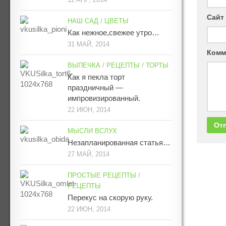
Сайт
НАШ САД
/
ЦВЕТЫ
Как нежное,свежее утро…
31 МАЙ, 2014
Комм
ВЫПЕЧКА
/
РЕЦЕПТЫ
/
ТОРТЫ
Как я пекла торт
праздничный —
импровизированный.
22 ИЮН, 2014
МЫСЛИ ВСЛУХ
Незапланированная статья…
27 МАЙ, 2014
ПРОСТЫЕ РЕЦЕПТЫ
/
РЕЦЕПТЫ
Перекус на скорую руку.
22 ИЮН, 2014