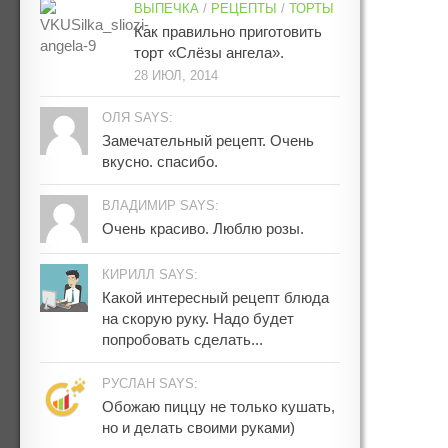
ВЫПЕЧКА
/
РЕЦЕПТЫ
/
ТОРТЫ
Как правильно приготовить
торт «Слёзы ангела».
28 ИЮЛ, 2014
ОЛЯ SAYS:
Замечательный рецепт. Очень
вкусно. спасибо.
ВЛАДИМИР SAYS:
Очень красиво. Люблю розы.
КИРИЛЛ SAYS:
Какой интересный рецепт блюда
на скорую руку. Надо будет
попробовать сделать...
РУСЛАН SAYS:
Обожаю пиццу не только кушать,
но и делать своими руками)