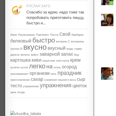
РУСЛАН SAYS:
Спасибо за идею, надо тоже так
попробовать приготовить пиццу,
быстро и...
Свой
Иван
Неумывакин
Павлович
Пасха
барбарис
быстро
белковый
витамин С
витамины
вкусно
вкусный
группы В
воды
годжи
заварной
запах
дереза
железо
живот
йод
картошка
киви
крем
кишечник
клетчатка
легко
на
огород
куличи
кухня
огонь
праздник
организм
омолаживают
пить
сахар
сыр
приготовление
снижения лишнего веса
упражнения
тесто
цветок
упражнение
цинк
ягода