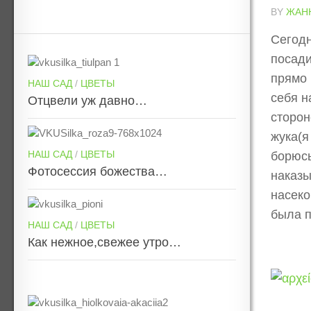
BY
ЖАН
Сегодн
посади
прямо 
НАШ САД
/
ЦВЕТЫ
себя н
Отцвели уж давно…
сторон
жука(я
НАШ САД
/
ЦВЕТЫ
борюсь
Фотосессия божества…
наказы
насеко
была п
НАШ САД
/
ЦВЕТЫ
Как нежное,свежее утро…