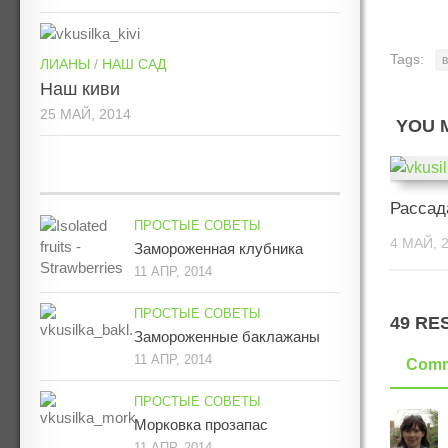
Tags:
ЛИАНЫ
/
НАШ САД
Наш киви
25 МАЙ, 2014
YOU M
Рассад
ПРОСТЫЕ СОВЕТЫ
4 МАЙ, 
Замороженная клубника
11 АПР, 2014
ПРОСТЫЕ СОВЕТЫ
49 RE
Замороженные баклажаны
11 АПР, 2014
Comm
ПРОСТЫЕ СОВЕТЫ
Морковка прозапас
11 АПР, 2014