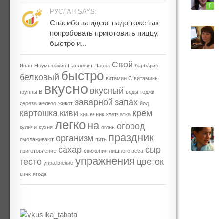
РУСЛАН SAYS:
Спасибо за идею, надо тоже так
попробовать приготовить пиццу,
быстро и...
Свой
Иван
Неумывакин
Павлович
Пасха
барбарис
быстро
белковый
витамин С
витамины
вкусно
вкусный
группы В
воды
годжи
заварной
запах
дереза
железо
живот
йод
картошка
киви
крем
кишечник
клетчатка
легко
на
огород
куличи
кухня
огонь
праздник
организм
омолаживают
пить
сахар
сыр
приготовление
снижения лишнего веса
упражнения
тесто
цветок
упражнение
цинк
ягода