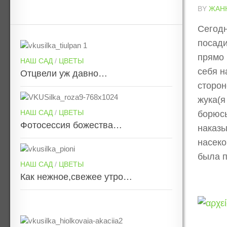
BY
ЖАН
Сегодн
посади
прямо 
НАШ САД
/
ЦВЕТЫ
себя н
Отцвели уж давно…
сторон
жука(я
НАШ САД
/
ЦВЕТЫ
борюсь
Фотосессия божества…
наказы
насеко
была п
НАШ САД
/
ЦВЕТЫ
Как нежное,свежее утро…