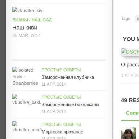
Tags:
ЛИАНЫ
/
НАШ САД
Наш киви
25 МАЙ, 2014
YOU M
О расс
ПРОСТЫЕ СОВЕТЫ
1 АПР, 2
Замороженная клубника
11 АПР, 2014
ПРОСТЫЕ СОВЕТЫ
49 RE
Замороженные баклажаны
11 АПР, 2014
Comm
ПРОСТЫЕ СОВЕТЫ
Морковка прозапас
11 АПР, 2014