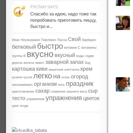
РУСЛАН SAYS:
Спасибо за идею, надо тоже так
попробовать приготовить пиццу,
быстро и...
Свой
Иван
Неумывакин
Павлович
Пасха
барбарис
быстро
белковый
витамин С
витамины
вкусно
вкусный
группы В
воды
годжи
заварной
запах
дереза
железо
живот
йод
картошка
киви
крем
кишечник
клетчатка
легко
на
огород
куличи
кухня
огонь
праздник
организм
омолаживают
пить
сахар
сыр
приготовление
снижения лишнего веса
упражнения
тесто
цветок
упражнение
цинк
ягода