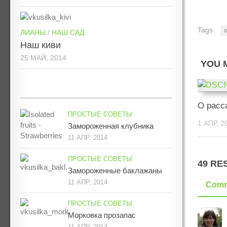
Tags:
ЛИАНЫ
/
НАШ САД
Наш киви
25 МАЙ, 2014
YOU M
О расс
ПРОСТЫЕ СОВЕТЫ
1 АПР, 2
Замороженная клубника
11 АПР, 2014
ПРОСТЫЕ СОВЕТЫ
49 RE
Замороженные баклажаны
11 АПР, 2014
Comm
ПРОСТЫЕ СОВЕТЫ
Морковка прозапас
11 АПР, 2014