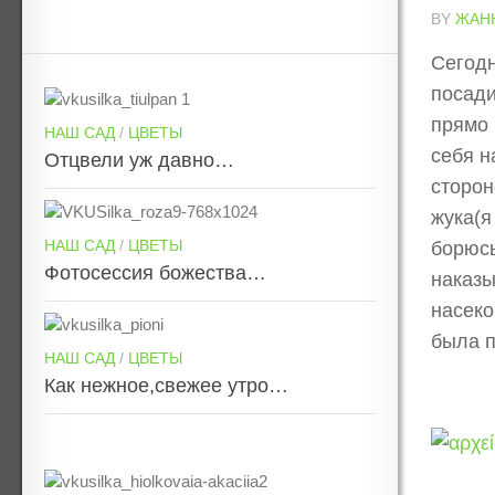
BY
ЖАН
Сегодн
посади
прямо 
НАШ САД
/
ЦВЕТЫ
себя н
Отцвели уж давно…
сторон
жука(я
НАШ САД
/
ЦВЕТЫ
борюсь
Фотосессия божества…
наказы
насеко
была п
НАШ САД
/
ЦВЕТЫ
Как нежное,свежее утро…