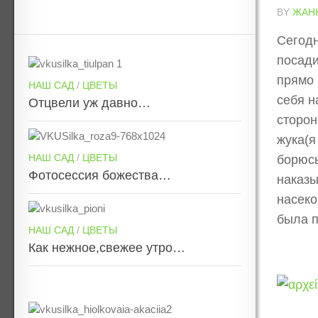
BY
ЖАН
Сегодн
посади
прямо 
НАШ САД
/
ЦВЕТЫ
себя н
Отцвели уж давно…
сторон
жука(я
НАШ САД
/
ЦВЕТЫ
борюсь
Фотосессия божества…
наказы
насеко
была п
НАШ САД
/
ЦВЕТЫ
Как нежное,свежее утро…