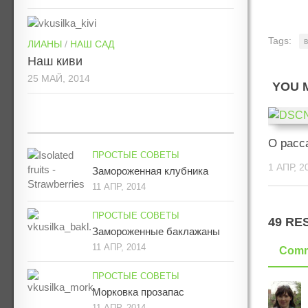
Tags:
ЛИАНЫ
/
НАШ САД
Наш киви
25 МАЙ, 2014
YOU M
О расс
ПРОСТЫЕ СОВЕТЫ
1 АПР, 2
Замороженная клубника
11 АПР, 2014
ПРОСТЫЕ СОВЕТЫ
49 RE
Замороженные баклажаны
11 АПР, 2014
Comm
ПРОСТЫЕ СОВЕТЫ
Морковка прозапас
11 АПР, 2014