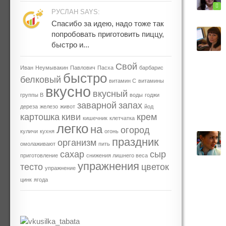
РУСЛАН SAYS:
Спасибо за идею, надо тоже так
попробовать приготовить пиццу,
быстро и...
Свой
Иван
Неумывакин
Павлович
Пасха
барбарис
быстро
белковый
витамин С
витамины
вкусно
вкусный
группы В
воды
годжи
заварной
запах
дереза
железо
живот
йод
картошка
киви
крем
кишечник
клетчатка
легко
на
огород
куличи
кухня
огонь
праздник
организм
омолаживают
пить
сахар
сыр
приготовление
снижения лишнего веса
упражнения
тесто
цветок
упражнение
цинк
ягода