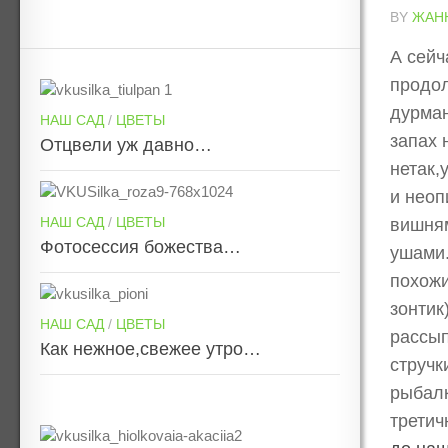
BY
ЖАН
А сейч
продол
дурман
НАШ САД
/
ЦВЕТЫ
запах 
Отцвели уж давно…
нетак,
и неоп
НАШ САД
/
ЦВЕТЫ
вишням
Фотосессия божества…
ушами.
похожи
зонтик
НАШ САД
/
ЦВЕТЫ
рассып
Как нежное,свежее утро…
стручк
рыбалк
третич