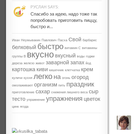
РУСЛАН SAYS:
Спасибо за идею, надо тоже так
попробовать приготовить пиццу,
быстро и...
Свой
Иван
Неумывакин
Павлович
Пасха
барбарис
быстро
белковый
витамин С
витамины
вкусно
вкусный
группы В
воды
годжи
заварной
запах
дереза
железо
живот
йод
картошка
киви
крем
кишечник
клетчатка
легко
на
огород
куличи
кухня
огонь
праздник
организм
омолаживают
пить
сахар
сыр
приготовление
снижения лишнего веса
упражнения
тесто
цветок
упражнение
цинк
ягода