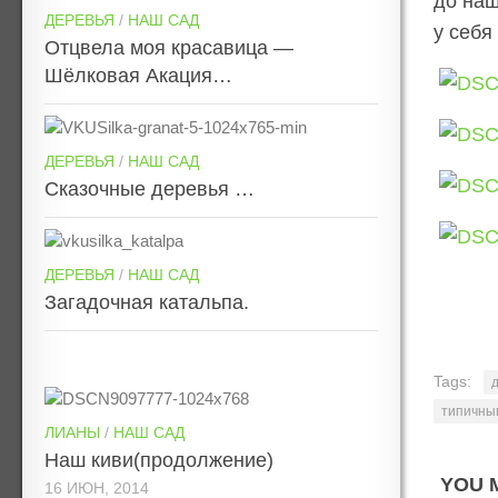
до наш
ДЕРЕВЬЯ
/
НАШ САД
у себя
Отцвела моя красавица —
Шёлковая Акация…
ДЕРЕВЬЯ
/
НАШ САД
Сказочные деревья …
ДЕРЕВЬЯ
/
НАШ САД
Загадочная катальпа.
Tags:
типичны
ЛИАНЫ
/
НАШ САД
Наш киви(продолжение)
YOU M
16 ИЮН, 2014