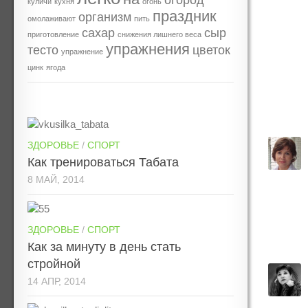
огород
куличи
кухня
огонь
праздник
организм
омолаживают
пить
сахар
сыр
приготовление
снижения лишнего веса
упражнения
тесто
цветок
упражнение
цинк
ягода
ЗДОРОВЬЕ
/
СПОРТ
Как тренироваться Табата
8 МАЙ, 2014
ЗДОРОВЬЕ
/
СПОРТ
Как за минуту в день стать
стройной
14 АПР, 2014