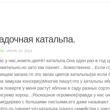
адочная катальпа.
НА
· ИЮНЬ 16, 2014
ас у нас,знаете,цветёт катальпа.Она один раз в год ц
жительно,но зато как пахнет…божественно…
Если г
ящем запахе,то это запах цветов катальпы(ах если
на зиму,как консерву)Многие пишут,что у катальпы я
уж поверте у меня растут яблони в саду разных сорт
исуемо хорош…Роскошное огромное(правда у нас он
и)дерево с большими листьями,его даже называют
Кто-то говорит,что катальпа одного семейства с пав