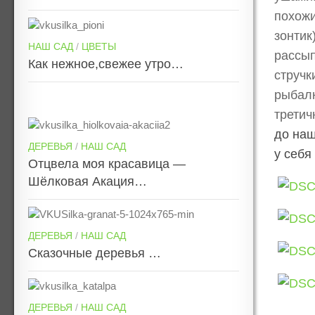
похожи
зонтик
НАШ САД
/
ЦВЕТЫ
рассып
Как нежное,свежее утро…
стручк
рыбалк
третич
до наш
ДЕРЕВЬЯ
/
НАШ САД
у себя
Отцвела моя красавица —
Шёлковая Акация…
ДЕРЕВЬЯ
/
НАШ САД
Сказочные деревья …
ДЕРЕВЬЯ
/
НАШ САД