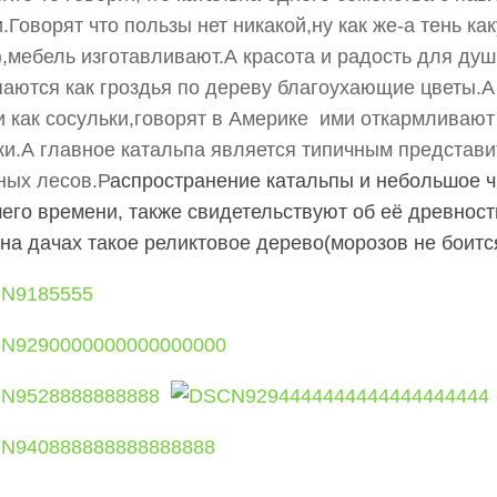
.Говорят что пользы нет никакой,ну как же-а тень к
),мебель изготавливают.А красота и радость для душ
аются как гроздья по дереву благоухающие цветы.
и как сосульки,говорят в Америке ими откармливают
и.А главное катальпа является типичным представ
ных лесов.Р
аспространение катальпы и небольшое 
его времени, также свидетельствуют об её древност
 на дачах такое реликтовое дерево(морозов не боитс