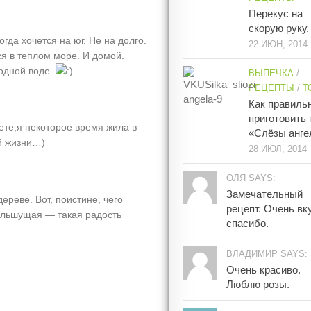
Перекус на
скорую руку.
гда хочется на юг. Не на долго.
22 ИЮН, 2014
ся в теплом море. И домой.
одной воде.
ВЫПЕЧКА
/
РЕЦЕПТЫ
/
Т
Как правиль
приготовить 
аете,я некоторое время жила в
«Слёзы анге
й жизни…)
28 ИЮЛ, 2014
ОЛЯ SAYS:
Замечательный
ереве. Вот, поистине, чего
рецепт. Очень вк
большущая — такая радость
спасибо.
ВЛАДИМИР SAYS:
Очень красиво.
Люблю розы.