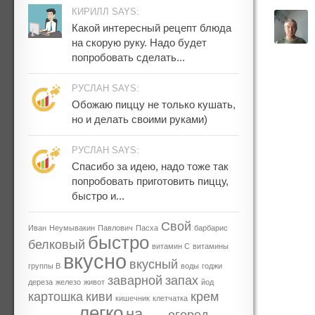
КИРИЛЛ SAYS:
Какой интересный рецепт блюда
на скорую руку. Надо будет
попробовать сделать...
РУСЛАН SAYS:
Обожаю пиццу не только кушать,
но и делать своими руками)
РУСЛАН SAYS:
Спасибо за идею, надо тоже так
попробовать приготовить пиццу,
быстро и...
Свой
Иван
Неумывакин
Павлович
Пасха
барбарис
быстро
белковый
витамин С
витамины
вкусно
вкусный
группы В
воды
годжи
заварной
запах
дереза
железо
живот
йод
картошка
киви
крем
кишечник
клетчатка
легко
на