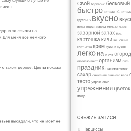
ом саму функцию лучше не
Свой
белковый
барбарис
описан.
быстро
витамин С
витам
вкусно
вкус
группы В
воды
годжи
дереза
железо
живот
дарна за ссылки на
заварной
запах
йод
м.Для меня всё немного
картошка
киви
кишечник
крем
клетчатка
куличи
кухня
легко
на
огоро
огонь
организм
омолаживают
пить
праздник
у о таком дереве. Цветы похожи
приготовление
сахар
снижения лишнего веса
тесто
упражнение
упражнения
цветок
ягода
СВЕЖИЕ ЗАПИСИ
ревьев высадили, что не моет не
Нарциссы