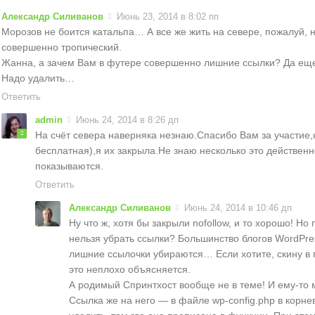
Александр Силиванов
Июнь 23, 2014 в 8:02 пп
Морозов не боится катальпа… А все же жить на севере, пожалуй, н
совершенно тропический.
Жанна, а зачем Вам в футере совершенно лишние ссылки? Да еще
Надо удалить…
Ответить
admin
Июнь 24, 2014 в 8:26 дп
На счёт севера наверняка незнаю.Спасибо Вам за участие,
бесплатная),я их закрыла.Не знаю несколько это действенн
показываются.
Ответить
Александр Силиванов
Июнь 24, 2014 в 10:46 дп
Ну что ж, хотя бы закрыли nofollow, и то хорошо! Но
нельзя убрать ссылки? Большинство блогов WordPre
лишние ссылочки убираются… Если хотите, скину в по
это неплохо объясняется.
А родимый Спринтхост вообще не в теме! И ему-то м
Ссылка же на него — в файле wp-config.php в корне