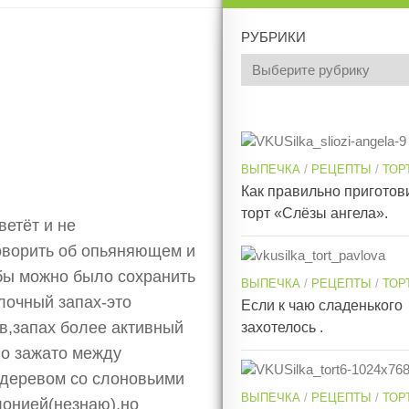
РУБРИКИ
ВЫПЕЧКА
/
РЕЦЕПТЫ
/
ТОР
Как правильно приготов
торт «Слёзы ангела».
ветёт и не
оворить об опьяняющем и
 бы можно было сохранить
ВЫПЕЧКА
/
РЕЦЕПТЫ
/
ТОР
блочный запах-это
Если к чаю сладенького
ов,запах более активный
захотелось .
о зажато между
 деревом со слоновьими
ВЫПЕЧКА
/
РЕЦЕПТЫ
/
ТОР
лонией(незнаю),но