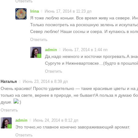
Ответить
Irina
Июнь 17, 2014 в 11:23 дп
Я тоже люблю коньки. Все время живу на севере. Ино
Только посмотреть на роскошную зелень и искупать
Север люблю! Наши сосны и озера. И купаюсь в хол
Ответить
admin
Июнь 17, 2014 в 1:44 пп
Да,надо немного и косточки прогревать.А зн
Сургуте и Нижневартовске…(будто в прошло
Ответить
Наталья
Июнь 23, 2014 в 8:39 дп
Очень красиво! Просто удивительно — такие красивые цветы и на д
только на свете, вернее в природе, не бывает!А польза я думаю 
душе.
Ответить
admin
Июнь 24, 2014 в 8:12 дп
Это точно,но главное конечно завораживающий аромат.
Ответить