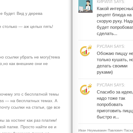
КИРИЛЛ SAYS:
Какой интересны
е будет. Вид у дерева
рецепт блюда на
скорую руку. Над
 столько — аж целых пять!
будет попробова
сделать...
РУСЛАН SAYS:
Обожаю пиццу н
но ссылки убрать не могу(тема
только кушать, н
о,но как внешние они не
делать своими
руками)
РУСЛАН SAYS:
Спасибо за идею
 почему это с бесплатной темы
надо тоже так
ss — на бесплатных темах. А
попробовать
чту ссылки на статьи, где все
приготовить пицц
быстро и...
ы за хостинг как раз платим!
вой папке. Просто найти ее и
Иван
Неумывакин
Павлович
Пасх