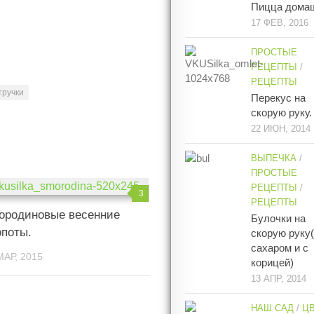
Пицца дома
17 ФЕВ, 2016
ПРОСТЫЕ
РЕЦЕПТЫ
/
РЕЦЕПТЫ
тручки
Перекус на
скорую руку.
22 ИЮН, 2014
ВЫПЕЧКА
/
ПРОСТЫЕ
РЕЦЕПТЫ
/
3
РЕЦЕПТЫ
ородиновые весенние
Булочки на
опоты.
скорую руку
сахаром и с
МАР, 2015
корицей)
13 АПР, 2014
НАШ САД
/
Ц