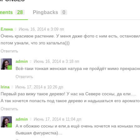
ents
28
Pingbacks
0
Елена
Июнь 16, 2014 в 3:09 пп
Очень красивое растение. У меня даже фото с ним есть, останови
потом узнали, что это катальпа)))
Ответить
admin
Июнь 16, 2014 в 3:18 пп
Всё-таки тонкая женская натура не пройдёт мимо прекрас
Ответить
Irina
Июнь 17, 2014 в 10:26 дп
Первый раз вижу такое дерево! У нас на Севере сосны, да ели….
А так хочется попасть под такое дерево и надышаться его аромато
Ответить
admin
Июнь 17, 2014 в 11:04 дп
А я обожаю сосны и ели,а ещё очень хочется на коньках по
бывшая фигуристка)…