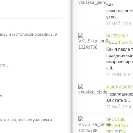
Как
нежное,свеж
утро…
31 МАЙ, 2014
лись и фотографировались, а
ВЫПЕЧКА
/
РЕЦЕПТЫ
/
Т
Как я пекла 
праздничны
импровизиро
ного…
ый.
22 ИЮН, 2014
МЫСЛИ ВСЛУ
Незапланир
м.
ая статья…
27 МАЙ, 2014
кататься,так соскучилась(я
ПРОСТЫЕ
РЕЦЕПТЫ
/
РЕЦЕПТЫ