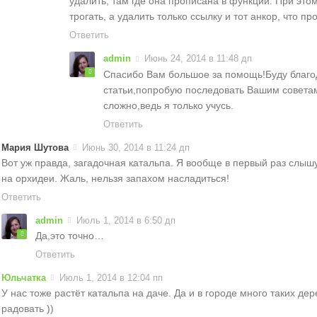
удалить, там где она прописана в функции. При эт
трогать, а удалить только ссылку и тот анкор, что пр
Ответить
admin
Июнь 24, 2014 в 11:48 дп
Спасибо Вам большое за помощь!Буду благо
статьи,попробую последовать Вашим совета
сложно,ведь я только учусь.
Ответить
Мария Шутова
Июнь 30, 2014 в 11:24 дп
Вот уж правда, загадочная катальпа. Я вообще в первый раз слыш
на орхидеи. Жаль, нельзя запахом насладиться!
Ответить
admin
Июль 1, 2014 в 6:50 дп
Да,это точно…
Ответить
Юльчатка
Июль 1, 2014 в 12:04 пп
У нас тоже растёт катальпа на даче. Да и в городе много таких де
радовать ))