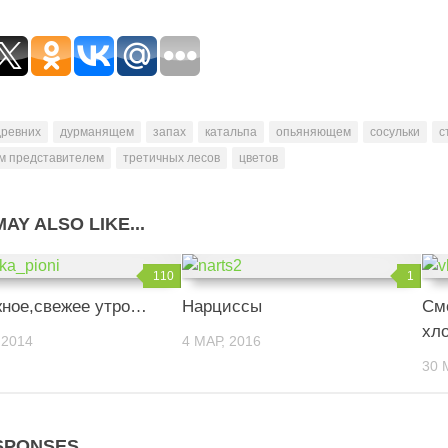
древних
дурманящем
запах
катальпа
опьяняющем
сосульки
с
м представителем
третичных лесов
цветов
AY ALSO LIKE...
110
1
жное,свежее утро…
Нарциссы
См
хл
 2014
4 МАР, 2016
30 
SPONSES