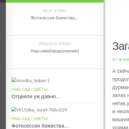
NEXT STORY
Фотосессия божества…
Заг
PREVIOUS STORY
Наш киви(продолжение)
BY
ЖАН
А сейч
продол
дурман
НАШ САД
/
ЦВЕТЫ
запах 
Отцвели уж давно…
нетак,
и неоп
НАШ САД
/
ЦВЕТЫ
вишням
Фотосессия божества…
ушами.