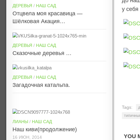
до наш
ДЕРЕВЬЯ
/
НАШ САД
у себя
Отцвела моя красавица —
Шёлковая Акация…
ДЕРЕВЬЯ
/
НАШ САД
Сказочные деревья …
ДЕРЕВЬЯ
/
НАШ САД
Загадочная катальпа.
Tags:
типичны
ЛИАНЫ
/
НАШ САД
Наш киви(продолжение)
YOU M
16 ИЮН, 2014