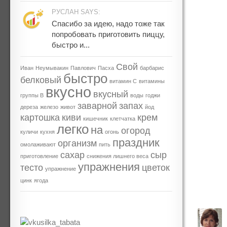
РУСЛАН SAYS:
Спасибо за идею, надо тоже так
попробовать приготовить пиццу,
быстро и...
Свой
Иван
Неумывакин
Павлович
Пасха
барбарис
быстро
белковый
витамин С
витамины
вкусно
вкусный
группы В
воды
годжи
заварной
запах
дереза
железо
живот
йод
картошка
киви
крем
кишечник
клетчатка
легко
на
огород
куличи
кухня
огонь
праздник
организм
омолаживают
пить
сахар
сыр
приготовление
снижения лишнего веса
упражнения
тесто
цветок
упражнение
цинк
ягода