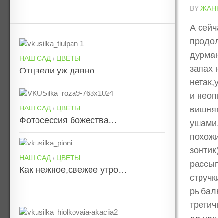
BY
ЖАН
А сейч
продол
дурман
НАШ САД
/
ЦВЕТЫ
запах 
Отцвели уж давно…
нетак,
и неоп
НАШ САД
/
ЦВЕТЫ
вишням
Фотосессия божества…
ушами.
похожи
зонтик
НАШ САД
/
ЦВЕТЫ
рассып
Как нежное,свежее утро…
стручк
рыбалк
третич