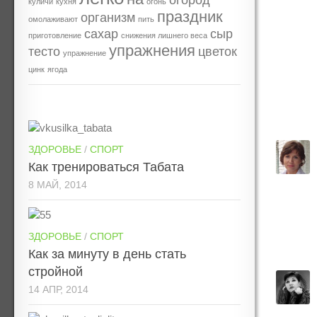
огород
куличи
кухня
огонь
праздник
организм
омолаживают
пить
сахар
сыр
приготовление
снижения лишнего веса
упражнения
тесто
цветок
упражнение
цинк
ягода
ЗДОРОВЬЕ
/
СПОРТ
Как тренироваться Табата
8 МАЙ, 2014
ЗДОРОВЬЕ
/
СПОРТ
Как за минуту в день стать
стройной
14 АПР, 2014