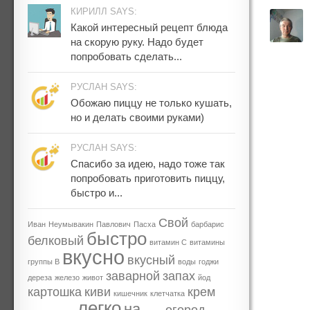
КИРИЛЛ SAYS:
Какой интересный рецепт блюда
на скорую руку. Надо будет
попробовать сделать...
РУСЛАН SAYS:
Обожаю пиццу не только кушать,
но и делать своими руками)
РУСЛАН SAYS:
Спасибо за идею, надо тоже так
попробовать приготовить пиццу,
быстро и...
Свой
Иван
Неумывакин
Павлович
Пасха
барбарис
быстро
белковый
витамин С
витамины
вкусно
вкусный
группы В
воды
годжи
заварной
запах
дереза
железо
живот
йод
картошка
киви
крем
кишечник
клетчатка
легко
на