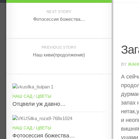
NEXT STORY
Фотосессия божества…
Заг
PREVIOUS STORY
Наш киви(продолжение)
BY
ЖАН
А сейч
продол
дурман
НАШ САД
/
ЦВЕТЫ
запах 
Отцвели уж давно…
нетак,
и неоп
НАШ САД
/
ЦВЕТЫ
вишням
Фотосессия божества…
ушами.