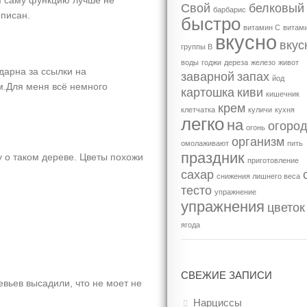
ом саму функцию лучше не
Свой
белковый
барбарис
описан.
быстро
витамин С
витам
вкусно
вкус
группы В
воды
годжи
дереза
железо
живот
дарна за ссылки на
заварной
запах
йод
м.Для меня всё немного
картошка
киви
кишечник
крем
клетчатка
куличи
кухня
легко
на
огоро
огонь
организм
омолаживают
пить
праздник
у о таком дереве. Цветы похожи
приготовление
сахар
снижения лишнего веса
тесто
упражнение
упражнения
цветок
ягода
СВЕЖИЕ ЗАПИСИ
ревьев высадили, что не моет не
Нарциссы