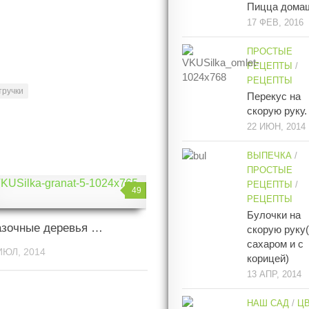
Пицца дома
17 ФЕВ, 2016
ПРОСТЫЕ
РЕЦЕПТЫ
/
РЕЦЕПТЫ
тручки
Перекус на
скорую руку.
22 ИЮН, 2014
ВЫПЕЧКА
/
ПРОСТЫЕ
РЕЦЕПТЫ
/
49
РЕЦЕПТЫ
Булочки на
азочные деревья …
скорую руку
сахаром и с
ИЮЛ, 2014
корицей)
13 АПР, 2014
НАШ САД
/
Ц