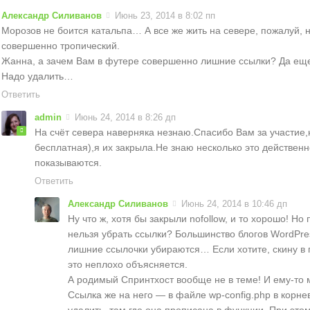
Александр Силиванов
Июнь 23, 2014 в 8:02 пп
Морозов не боится катальпа… А все же жить на севере, пожалуй, н
совершенно тропический.
Жанна, а зачем Вам в футере совершенно лишние ссылки? Да еще
Надо удалить…
Ответить
admin
Июнь 24, 2014 в 8:26 дп
На счёт севера наверняка незнаю.Спасибо Вам за участие,
бесплатная),я их закрыла.Не знаю несколько это действенн
показываются.
Ответить
Александр Силиванов
Июнь 24, 2014 в 10:46 дп
Ну что ж, хотя бы закрыли nofollow, и то хорошо! Но
нельзя убрать ссылки? Большинство блогов WordPre
лишние ссылочки убираются… Если хотите, скину в по
это неплохо объясняется.
А родимый Спринтхост вообще не в теме! И ему-то м
Ссылка же на него — в файле wp-config.php в корне