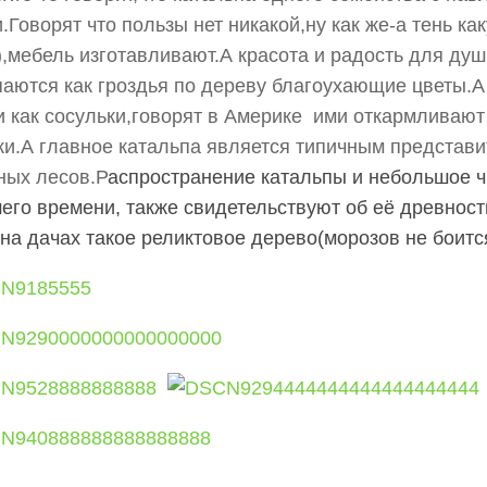
.Говорят что пользы нет никакой,ну как же-а тень к
),мебель изготавливают.А красота и радость для душ
аются как гроздья по дереву благоухающие цветы.
и как сосульки,говорят в Америке ими откармливают
и.А главное катальпа является типичным представ
ных лесов.Р
аспространение катальпы и небольшое 
его времени, также свидетельствуют об её древност
 на дачах такое реликтовое дерево(морозов не боитс