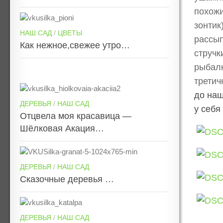
похожи
зонтик
НАШ САД
/
ЦВЕТЫ
рассып
Как нежное,свежее утро…
стручк
рыбалк
третич
до наш
ДЕРЕВЬЯ
/
НАШ САД
у себя
Отцвела моя красавица —
Шёлковая Акация…
ДЕРЕВЬЯ
/
НАШ САД
Сказочные деревья …
ДЕРЕВЬЯ
/
НАШ САД