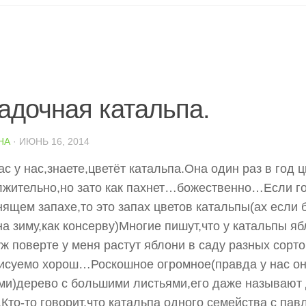
адочная катальпа.
НА
· ИЮНЬ 16, 2014
ас у нас,знаете,цветёт катальпа.Она один раз в год ц
жительно,но зато как пахнет…божественно…
Если г
ящем запахе,то это запах цветов катальпы(ах если
на зиму,как консерву)Многие пишут,что у катальпы я
уж поверте у меня растут яблони в саду разных сорт
исуемо хорош…Роскошное огромное(правда у нас он
и)дерево с большими листьями,его даже называют
Кто-то говорит,что катальпа одного семейства с пав