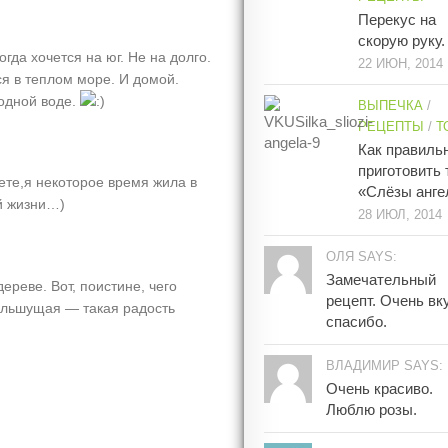
Перекус на
скорую руку.
гда хочется на юг. Не на долго.
22 ИЮН, 2014
ся в теплом море. И домой.
одной воде.
ВЫПЕЧКА
/
РЕЦЕПТЫ
/
Т
Как правиль
приготовить 
аете,я некоторое время жила в
«Слёзы анге
й жизни…)
28 ИЮЛ, 2014
ОЛЯ SAYS:
Замечательный
ереве. Вот, поистине, чего
рецепт. Очень вк
большущая — такая радость
спасибо.
ВЛАДИМИР SAYS:
Очень красиво.
Люблю розы.