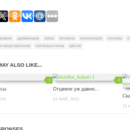
древних
дурманящем
запах
катальпа
опьяняющем
сосульки
с
м представителем
третичных лесов
цветов
AY ALSO LIKE...
1
4
ссы
Отцвели уж давно…
Ск
016
24 МАЙ, 2015
15 
SPONSES