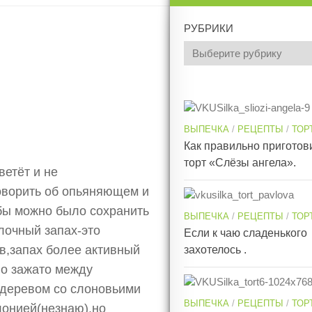
РУБРИКИ
ВЫПЕЧКА
/
РЕЦЕПТЫ
/
ТОР
Как правильно приготов
торт «Слёзы ангела».
ветёт и не
оворить об опьяняющем и
 бы можно было сохранить
ВЫПЕЧКА
/
РЕЦЕПТЫ
/
ТОР
блочный запах-это
Если к чаю сладенького
ов,запах более активный
захотелось .
о зажато между
 деревом со слоновьими
ВЫПЕЧКА
/
РЕЦЕПТЫ
/
ТОР
лонией(незнаю),но