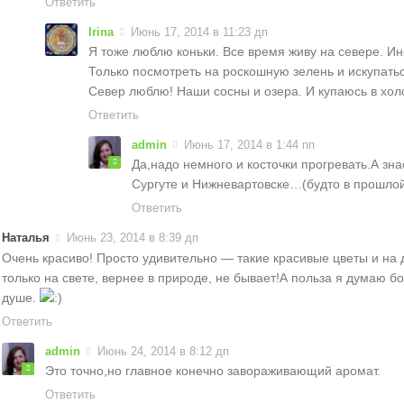
Ответить
Irina
Июнь 17, 2014 в 11:23 дп
Я тоже люблю коньки. Все время живу на севере. Ино
Только посмотреть на роскошную зелень и искупать
Север люблю! Наши сосны и озера. И купаюсь в хол
Ответить
admin
Июнь 17, 2014 в 1:44 пп
Да,надо немного и косточки прогревать.А зн
Сургуте и Нижневартовске…(будто в прошло
Ответить
Наталья
Июнь 23, 2014 в 8:39 дп
Очень красиво! Просто удивительно — такие красивые цветы и на д
только на свете, вернее в природе, не бывает!А польза я думаю 
душе.
Ответить
admin
Июнь 24, 2014 в 8:12 дп
Это точно,но главное конечно завораживающий аромат.
Ответить