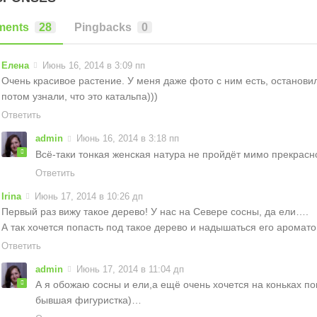
ents
28
Pingbacks
0
Елена
Июнь 16, 2014 в 3:09 пп
Очень красивое растение. У меня даже фото с ним есть, останови
потом узнали, что это катальпа)))
Ответить
admin
Июнь 16, 2014 в 3:18 пп
Всё-таки тонкая женская натура не пройдёт мимо прекрас
Ответить
Irina
Июнь 17, 2014 в 10:26 дп
Первый раз вижу такое дерево! У нас на Севере сосны, да ели….
А так хочется попасть под такое дерево и надышаться его аромато
Ответить
admin
Июнь 17, 2014 в 11:04 дп
А я обожаю сосны и ели,а ещё очень хочется на коньках по
бывшая фигуристка)…