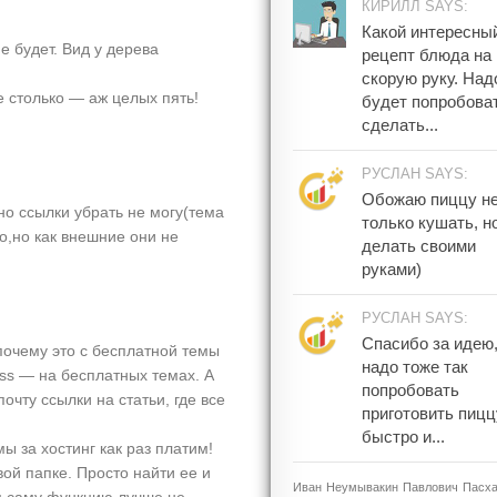
КИРИЛЛ SAYS:
Какой интересны
е будет. Вид у дерева
рецепт блюда на
скорую руку. Над
 столько — аж целых пять!
будет попробова
сделать...
РУСЛАН SAYS:
Обожаю пиццу н
но ссылки убрать не могу(тема
только кушать, н
о,но как внешние они не
делать своими
руками)
РУСЛАН SAYS:
Спасибо за идею
 почему это с бесплатной темы
надо тоже так
ss — на бесплатных темах. А
попробовать
чту ссылки на статьи, где все
приготовить пицц
быстро и...
ы за хостинг как раз платим!
вой папке. Просто найти ее и
Иван
Неумывакин
Павлович
Пасх