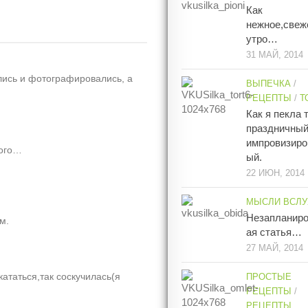
Как
нежное,свеж
утро…
31 МАЙ, 2014
лись и фотографировались, а
ВЫПЕЧКА
/
РЕЦЕПТЫ
/
Т
Как я пекла 
праздничны
импровизиро
ного…
ый.
22 ИЮН, 2014
МЫСЛИ ВСЛУ
Незапланир
м.
ая статья…
27 МАЙ, 2014
кататься,так соскучилась(я
ПРОСТЫЕ
РЕЦЕПТЫ
/
РЕЦЕПТЫ