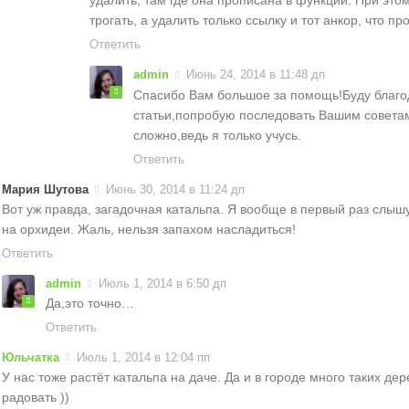
удалить, там где она прописана в функции. При эт
трогать, а удалить только ссылку и тот анкор, что пр
Ответить
admin
Июнь 24, 2014 в 11:48 дп
Спасибо Вам большое за помощь!Буду благо
статьи,попробую последовать Вашим совета
сложно,ведь я только учусь.
Ответить
Мария Шутова
Июнь 30, 2014 в 11:24 дп
Вот уж правда, загадочная катальпа. Я вообще в первый раз слыш
на орхидеи. Жаль, нельзя запахом насладиться!
Ответить
admin
Июль 1, 2014 в 6:50 дп
Да,это точно…
Ответить
Юльчатка
Июль 1, 2014 в 12:04 пп
У нас тоже растёт катальпа на даче. Да и в городе много таких де
радовать ))