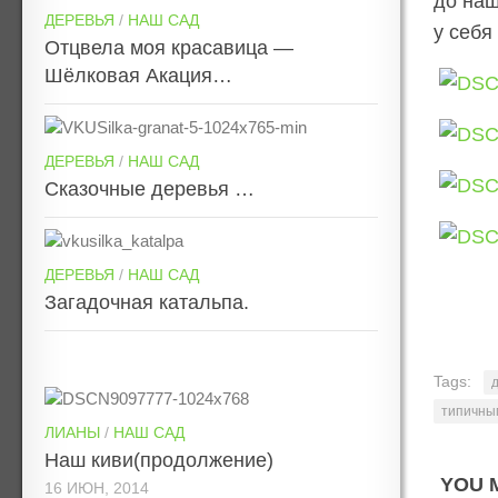
до наш
ДЕРЕВЬЯ
/
НАШ САД
у себя
Отцвела моя красавица —
Шёлковая Акация…
ДЕРЕВЬЯ
/
НАШ САД
Сказочные деревья …
ДЕРЕВЬЯ
/
НАШ САД
Загадочная катальпа.
Tags:
типичны
ЛИАНЫ
/
НАШ САД
Наш киви(продолжение)
YOU M
16 ИЮН, 2014