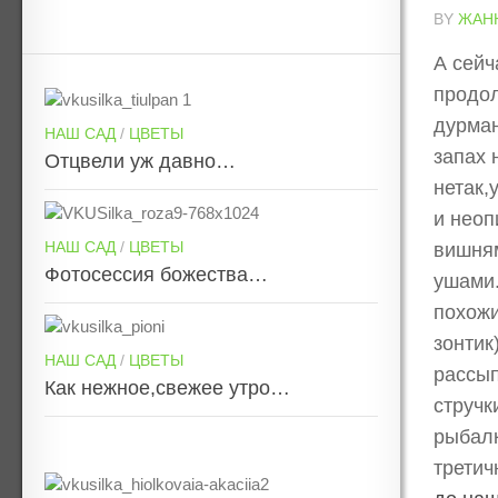
BY
ЖАН
А сейч
продол
дурман
НАШ САД
/
ЦВЕТЫ
запах 
Отцвели уж давно…
нетак,
и неоп
НАШ САД
/
ЦВЕТЫ
вишням
Фотосессия божества…
ушами.
похожи
зонтик
НАШ САД
/
ЦВЕТЫ
рассып
Как нежное,свежее утро…
стручк
рыбалк
третич