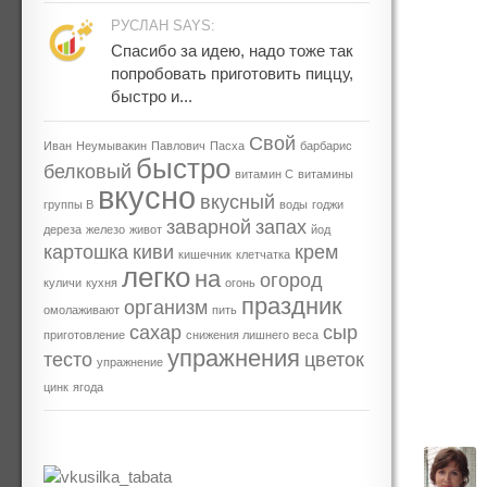
РУСЛАН SAYS:
Спасибо за идею, надо тоже так
попробовать приготовить пиццу,
быстро и...
Свой
Иван
Неумывакин
Павлович
Пасха
барбарис
быстро
белковый
витамин С
витамины
вкусно
вкусный
группы В
воды
годжи
заварной
запах
дереза
железо
живот
йод
картошка
киви
крем
кишечник
клетчатка
легко
на
огород
куличи
кухня
огонь
праздник
организм
омолаживают
пить
сахар
сыр
приготовление
снижения лишнего веса
упражнения
тесто
цветок
упражнение
цинк
ягода