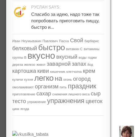
РУСЛАН SAYS:
Спасибо за идею, надо тоже так
попробовать приготовить пиццу,
быстро и...
Свой
Иван
Неумывакин
Павлович
Пасха
барбарис
быстро
белковый
витамин С
витамины
вкусно
вкусный
группы В
воды
годжи
заварной
запах
дереза
железо
живот
йод
картошка
киви
крем
кишечник
клетчатка
легко
на
огород
куличи
кухня
огонь
праздник
организм
омолаживают
пить
сахар
сыр
приготовление
снижения лишнего веса
упражнения
тесто
цветок
упражнение
цинк
ягода