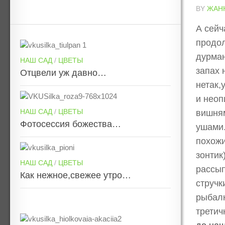
BY
ЖАН
А сейч
продол
дурман
НАШ САД
/
ЦВЕТЫ
запах 
Отцвели уж давно…
нетак,
и неоп
НАШ САД
/
ЦВЕТЫ
вишням
Фотосессия божества…
ушами.
похожи
зонтик
НАШ САД
/
ЦВЕТЫ
рассып
Как нежное,свежее утро…
стручк
рыбалк
третич