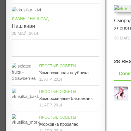
ЛИАНЫ
/
НАШ САД
Смород
Наш киви
хлопот
25 МАЙ, 2014
30 МАР, 
28 RE
ПРОСТЫЕ СОВЕТЫ
Замороженная клубника
Comm
11 АПР, 2014
ПРОСТЫЕ СОВЕТЫ
Замороженные баклажаны
11 АПР, 2014
ПРОСТЫЕ СОВЕТЫ
Морковка прозапас
11 АПР, 2014