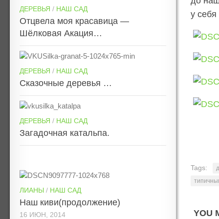
до наш
ДЕРЕВЬЯ
/
НАШ САД
у себя
Отцвела моя красавица —
Шёлковая Акация…
ДЕРЕВЬЯ
/
НАШ САД
Сказочные деревья …
ДЕРЕВЬЯ
/
НАШ САД
Загадочная катальпа.
Tags:
типичны
ЛИАНЫ
/
НАШ САД
Наш киви(продолжение)
YOU M
16 ИЮН, 2014