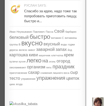
РУСЛАН SAYS:
Спасибо за идею, надо тоже так
попробовать приготовить пиццу,
быстро и...
Свой
Иван
Неумывакин
Павлович
Пасха
барбарис
быстро
белковый
витамин С
витамины
вкусно
вкусный
группы В
воды
годжи
заварной
запах
дереза
железо
живот
йод
картошка
киви
крем
кишечник
клетчатка
легко
на
огород
куличи
кухня
огонь
праздник
организм
омолаживают
пить
сахар
сыр
приготовление
снижения лишнего веса
упражнения
тесто
цветок
упражнение
цинк
ягода