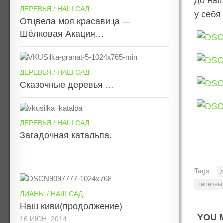
до наш
ДЕРЕВЬЯ
/
НАШ САД
у себя
Отцвела моя красавица —
Шёлковая Акация…
ДЕРЕВЬЯ
/
НАШ САД
Сказочные деревья …
ДЕРЕВЬЯ
/
НАШ САД
Загадочная катальпа.
Tags:
типичны
ЛИАНЫ
/
НАШ САД
Наш киви(продолжение)
YOU M
16 ИЮН, 2014