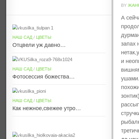
BY
ЖАН
А сейч
продол
дурман
НАШ САД
/
ЦВЕТЫ
запах 
Отцвели уж давно…
нетак,
и неоп
НАШ САД
/
ЦВЕТЫ
вишням
Фотосессия божества…
ушами.
похожи
зонтик
НАШ САД
/
ЦВЕТЫ
рассып
Как нежное,свежее утро…
стручк
рыбалк
третич