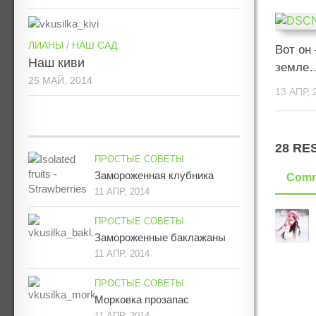
ЛИАНЫ
/
НАШ САД
Вот он
Наш киви
земле
25 МАЙ, 2014
13 АПР, 
28 RE
ПРОСТЫЕ СОВЕТЫ
Замороженная клубника
Comm
11 АПР, 2014
ПРОСТЫЕ СОВЕТЫ
Замороженные баклажаны
11 АПР, 2014
ПРОСТЫЕ СОВЕТЫ
Морковка прозапас
11 АПР, 2014