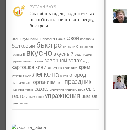
РУСЛАН SAYS:
Спасибо за идею, надо тоже так
попробовать приготовить пиццу,
быстро и...
Свой
Иван
Неумывакин
Павлович
Пасха
барбарис
быстро
белковый
витамин С
витамины
вкусно
вкусный
группы В
воды
годжи
заварной
запах
дереза
железо
живот
йод
картошка
киви
крем
кишечник
клетчатка
легко
на
огород
куличи
кухня
огонь
праздник
организм
омолаживают
пить
сахар
сыр
приготовление
снижения лишнего веса
упражнения
тесто
цветок
упражнение
цинк
ягода