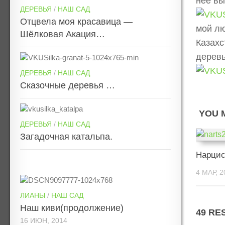
неё вы
ДЕРЕВЬЯ
/
НАШ САД
Отцвела моя красавица —
мой лю
Шёлковая Акация…
Казахс
деревь
ДЕРЕВЬЯ
/
НАШ САД
Сказочные деревья …
YOU M
ДЕРЕВЬЯ
/
НАШ САД
Загадочная катальпа.
Нарци
4 МАР, 2
ЛИАНЫ
/
НАШ САД
Наш киви(продолжение)
49 RE
16 ИЮН, 2014