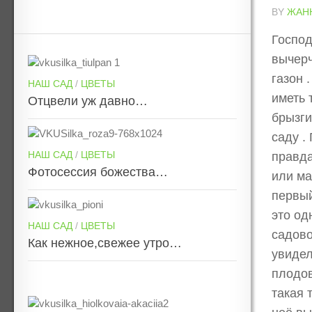
BY
ЖАН
Господ
вычерч
газон .
НАШ САД
/
ЦВЕТЫ
иметь 
Отцвели уж давно…
брызги
саду .
НАШ САД
/
ЦВЕТЫ
правда
Фотосессия божества…
или ма
первый
это од
НАШ САД
/
ЦВЕТЫ
садово
Как нежное,свежее утро…
увидел
плодов
такая 