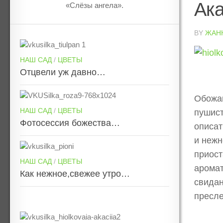
Ак
«Слёзы ангела».
BY
ЖАН
НАШ САД
/
ЦВЕТЫ
Отцвели уж давно…
Обожаю
НАШ САД
/
ЦВЕТЫ
пушист
Фотосессия божества…
описат
и нежн
приост
НАШ САД
/
ЦВЕТЫ
аромат
Как нежное,свежее утро…
свидан
пресле