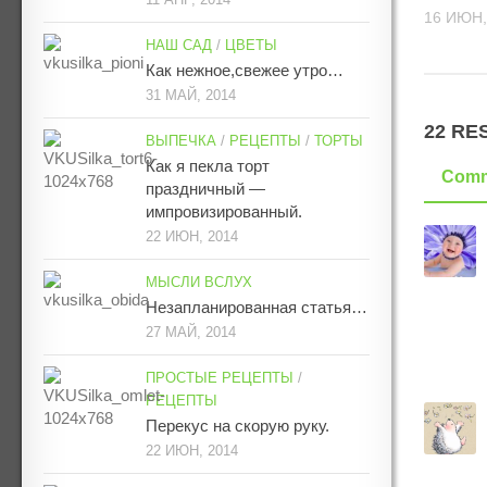
16 ИЮН,
НАШ САД
/
ЦВЕТЫ
Как нежное,свежее утро…
31 МАЙ, 2014
22 RE
ВЫПЕЧКА
/
РЕЦЕПТЫ
/
ТОРТЫ
Как я пекла торт
Comm
праздничный —
импровизированный.
22 ИЮН, 2014
МЫСЛИ ВСЛУХ
Незапланированная статья…
27 МАЙ, 2014
ПРОСТЫЕ РЕЦЕПТЫ
/
РЕЦЕПТЫ
Перекус на скорую руку.
22 ИЮН, 2014