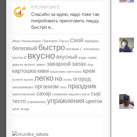
РУСЛАН SAYS:
Спасибо за идею, надо тоже так
попробовать приготовить пиццу,
быстро и...
Свой
Иван
Неумывакин
Павлович
Пасха
барбарис
быстро
белковый
витамин С
витамины
вкусно
вкусный
группы В
воды
годжи
заварной
запах
дереза
железо
живот
йод
картошка
киви
крем
кишечник
клетчатка
легко
на
огород
куличи
кухня
огонь
праздник
организм
омолаживают
пить
сахар
сыр
приготовление
снижения лишнего веса
упражнения
тесто
цветок
упражнение
цинк
ягода