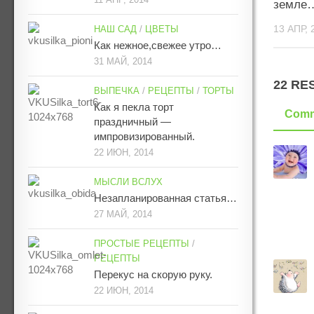
земле
13 АПР, 
НАШ САД
/
ЦВЕТЫ
Как нежное,свежее утро…
31 МАЙ, 2014
22 RE
ВЫПЕЧКА
/
РЕЦЕПТЫ
/
ТОРТЫ
Как я пекла торт
Comm
праздничный —
импровизированный.
22 ИЮН, 2014
МЫСЛИ ВСЛУХ
Незапланированная статья…
27 МАЙ, 2014
ПРОСТЫЕ РЕЦЕПТЫ
/
РЕЦЕПТЫ
Перекус на скорую руку.
22 ИЮН, 2014