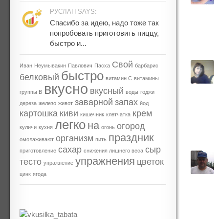
РУСЛАН SAYS:
Спасибо за идею, надо тоже так
попробовать приготовить пиццу,
быстро и...
Свой
Иван
Неумывакин
Павлович
Пасха
барбарис
быстро
белковый
витамин С
витамины
вкусно
вкусный
группы В
воды
годжи
заварной
запах
дереза
железо
живот
йод
картошка
киви
крем
кишечник
клетчатка
легко
на
огород
куличи
кухня
огонь
праздник
организм
омолаживают
пить
сахар
сыр
приготовление
снижения лишнего веса
упражнения
тесто
цветок
упражнение
цинк
ягода