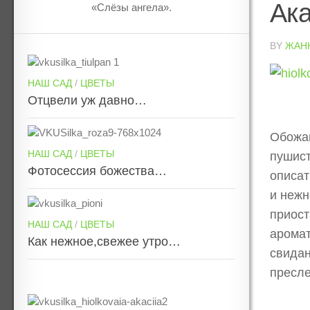
Ак
«Слёзы ангела».
BY
ЖАН
НАШ САД
/
ЦВЕТЫ
Отцвели уж давно…
Обожаю
НАШ САД
/
ЦВЕТЫ
пушист
Фотосессия божества…
описат
и нежн
приост
НАШ САД
/
ЦВЕТЫ
аромат
Как нежное,свежее утро…
свидан
пресле