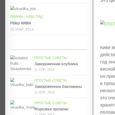
Это цв
ЛИАНЫ
/
НАШ САД
Наш киви
25 МАЙ, 2014
Киви м
действ
ПРОСТЫЕ СОВЕТЫ
год он
Замороженная клубника
весной
11 АПР, 2014
он пре
ПРОСТЫЕ СОВЕТЫ
в прош
Замороженные баклажаны
нескол
11 АПР, 2014
это оч
ПРОСТЫЕ СОВЕТЫ
хранят
Морковка прозапас
положи
11 АПР, 2014