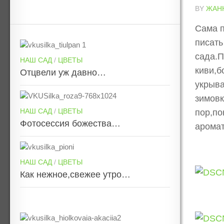
BY
ЖАН
Сама п
писать
сада.П
НАШ САД
/
ЦВЕТЫ
киви,б
Отцвели уж давно…
укрыва
зимовк
НАШ САД
/
ЦВЕТЫ
пор,по
Фотосессия божества…
аромат
НАШ САД
/
ЦВЕТЫ
Как нежное,свежее утро…