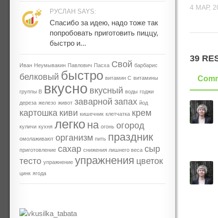
4 МАР, 2
РУСЛАН SAYS:
Спасибо за идею, надо тоже так
попробовать приготовить пиццу,
быстро и...
39 RE
Свой
Иван
Неумывакин
Павлович
Пасха
барбарис
быстро
белковый
Comm
витамин С
витамины
вкусно
вкусный
группы В
воды
годжи
заварной
запах
дереза
железо
живот
йод
картошка
киви
крем
кишечник
клетчатка
легко
на
огород
куличи
кухня
огонь
праздник
организм
омолаживают
пить
сахар
сыр
приготовление
снижения лишнего веса
упражнения
тесто
цветок
упражнение
цинк
ягода