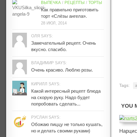
ВЫПЕЧКА
/
РЕЦЕПТЫ
/
ТОРТЫ
Как правильно приготовить
торт «Слёзы ангела».
28 ИЮЛ, 2014
ОЛЯ SAYS:
Замечательный рецепт. Очень
вкусно. спасибо.
ВЛАДИМИР SAYS:
Очень красиво. Люблю розы.
КИРИЛЛ SAYS:
Tags:
Какой интересный рецепт блюда
на скорую руку. Надо будет
попробовать сделать...
YOU M
РУСЛАН SAYS:
Обожаю пиццу не только кушать,
но и делать своими руками)
Нарци