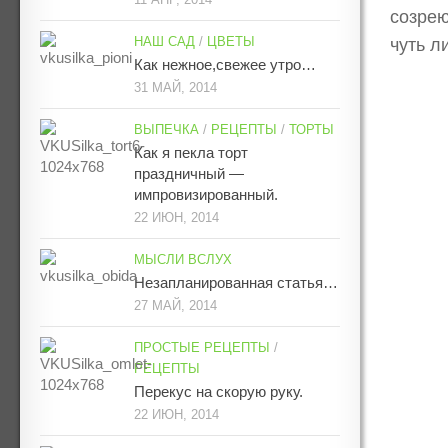
созрею
НАШ САД
/
ЦВЕТЫ
чуть л
Как нежное,свежее утро…
31 МАЙ, 2014
ВЫПЕЧКА
/
РЕЦЕПТЫ
/
ТОРТЫ
Как я пекла торт
праздничный —
импровизированный.
22 ИЮН, 2014
МЫСЛИ ВСЛУХ
Незапланированная статья…
27 МАЙ, 2014
ПРОСТЫЕ РЕЦЕПТЫ
/
РЕЦЕПТЫ
Перекус на скорую руку.
22 ИЮН, 2014