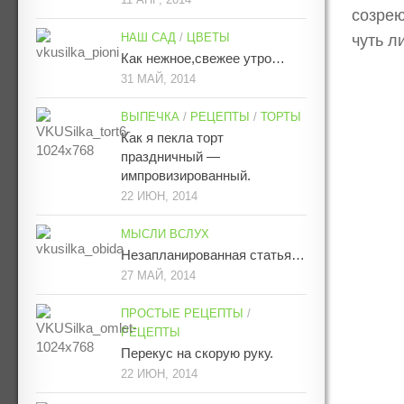
созрею
НАШ САД
/
ЦВЕТЫ
чуть л
Как нежное,свежее утро…
31 МАЙ, 2014
ВЫПЕЧКА
/
РЕЦЕПТЫ
/
ТОРТЫ
Как я пекла торт
праздничный —
импровизированный.
22 ИЮН, 2014
МЫСЛИ ВСЛУХ
Незапланированная статья…
27 МАЙ, 2014
ПРОСТЫЕ РЕЦЕПТЫ
/
РЕЦЕПТЫ
Перекус на скорую руку.
22 ИЮН, 2014