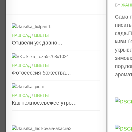
BY
ЖАН
Сама п
писать
сада.П
НАШ САД
/
ЦВЕТЫ
киви,б
Отцвели уж давно…
укрыва
зимовк
НАШ САД
/
ЦВЕТЫ
пор,по
Фотосессия божества…
аромат
НАШ САД
/
ЦВЕТЫ
Как нежное,свежее утро…