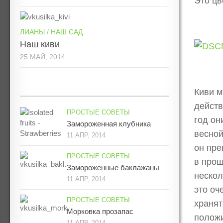
Это цв
ЛИАНЫ
/
НАШ САД
Наш киви
25 МАЙ, 2014
Киви м
действ
ПРОСТЫЕ СОВЕТЫ
год он
Замороженная клубника
весной
11 АПР, 2014
он пре
ПРОСТЫЕ СОВЕТЫ
в прош
Замороженные баклажаны
нескол
11 АПР, 2014
это оч
ПРОСТЫЕ СОВЕТЫ
хранят
Морковка прозапас
положи
11 АПР, 2014