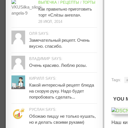
ВЫПЕЧКА
/
РЕЦЕПТЫ
/
ТОРТЫ
Как правильно приготовить
торт «Слёзы ангела».
28 ИЮЛ, 2014
ОЛЯ SAYS:
Замечательный рецепт. Очень
вкусно. спасибо.
ВЛАДИМИР SAYS:
Очень красиво. Люблю розы.
КИРИЛЛ SAYS:
Tags:
Какой интересный рецепт блюда
на скорую руку. Надо будет
попробовать сделать...
YOU M
РУСЛАН SAYS:
Обожаю пиццу не только кушать,
но и делать своими руками)
Наш ки