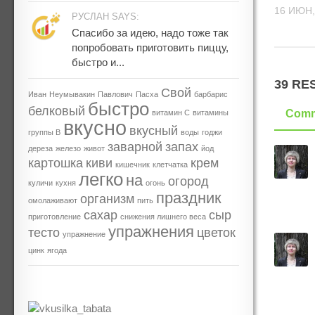
16 ИЮН,
РУСЛАН SAYS:
Спасибо за идею, надо тоже так
попробовать приготовить пиццу,
быстро и...
39 RE
Свой
Иван
Неумывакин
Павлович
Пасха
барбарис
быстро
белковый
Comm
витамин С
витамины
вкусно
вкусный
группы В
воды
годжи
заварной
запах
дереза
железо
живот
йод
картошка
киви
крем
кишечник
клетчатка
легко
на
огород
куличи
кухня
огонь
праздник
организм
омолаживают
пить
сахар
сыр
приготовление
снижения лишнего веса
упражнения
тесто
цветок
упражнение
цинк
ягода