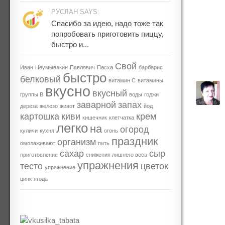
РУСЛАН SAYS:
Спасибо за идею, надо тоже так
попробовать приготовить пиццу,
быстро и...
Свой
Иван
Неумывакин
Павлович
Пасха
барбарис
быстро
белковый
витамин С
витамины
вкусно
вкусный
группы В
воды
годжи
заварной
запах
дереза
железо
живот
йод
картошка
киви
крем
кишечник
клетчатка
легко
на
огород
куличи
кухня
огонь
праздник
организм
омолаживают
пить
сахар
сыр
приготовление
снижения лишнего веса
упражнения
тесто
цветок
упражнение
цинк
ягода