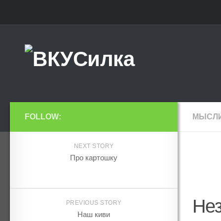
Главная
Моё обучение
Обо мне
FOLLOW:
МЫСЛИ
NEXT STORY
Про картошку
Не
PREVIOUS STORY
Наш киви