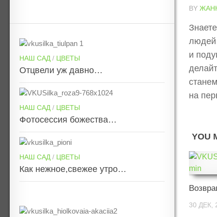
BY
ЖАН
Знаете
людей 
и поду
НАШ САД
/
ЦВЕТЫ
делайт
Отцвели уж давно…
стане
на пер
НАШ САД
/
ЦВЕТЫ
Фотосессия божества…
YOU M
НАШ САД
/
ЦВЕТЫ
Как нежное,свежее утро…
Возвр
30 ДЕК, 