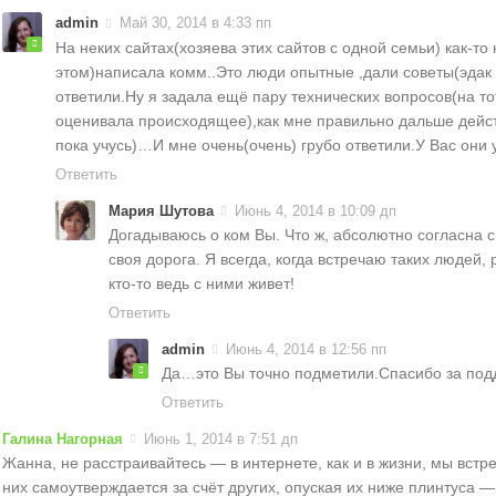
admin
Май 30, 2014 в 4:33 пп
На неких сайтах(хозяева этих сайтов с одной семьи) как-то 
этом)написала комм..Это люди опытные ,дали советы(эдак 
ответили.Ну я задала ещё пару технических вопросов(на т
оценивала происходящее),как мне правильно дальше дейст
пока учусь)…И мне очень(очень) грубо ответили.У Вас они
Ответить
Мария Шутова
Июнь 4, 2014 в 10:09 дп
Догадываюсь о ком Вы. Что ж, абсолютно согласна 
своя дорога. Я всегда, когда встречаю таких людей, 
кто-то ведь с ними живет!
Ответить
admin
Июнь 4, 2014 в 12:56 пп
Да…это Вы точно подметили.Спасибо за под
Ответить
Галина Нагорная
Июнь 1, 2014 в 7:51 дп
Жанна, не расстраивайтесь — в интернете, как и в жизни, мы встр
них самоутверждается за счёт других, опуская их ниже плинтуса —