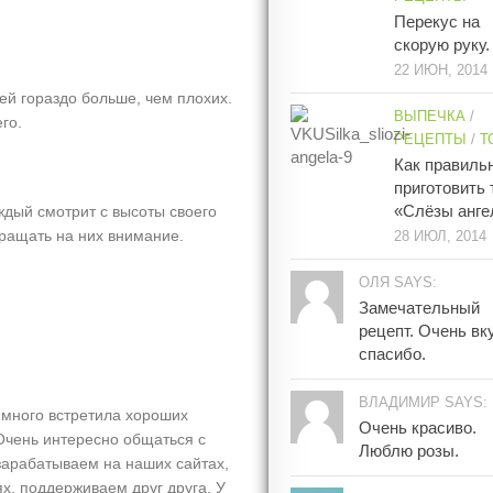
Перекус на
скорую руку.
22 ИЮН, 2014
ей гораздо больше, чем плохих.
ВЫПЕЧКА
/
го.
РЕЦЕПТЫ
/
Т
Как правиль
приготовить 
«Слёзы анге
аждый смотрит с высоты своего
бращать на них внимание.
28 ИЮЛ, 2014
ОЛЯ SAYS:
Замечательный
рецепт. Очень вк
спасибо.
ВЛАДИМИР SAYS:
ь много встретила хороших
Очень красиво.
Очень интересно общаться с
Люблю розы.
зарабатываем на наших сайтах,
ях, поддерживаем друг друга. У