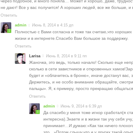
через подобное, и много поняла… Может и хорошо, даже, труднос
не дают! Все у вас получится! А хороших людей, все же больше, и 
Ответить
admin
Июнь 8, 2014 в 4:15 дп
Полностью с Вами согласна и тоже так считаю,что хороших
жизни и в интернете.Спасибо Вам большое за поддержку.
Ответить
Larisa
Июнь 8, 2014 в 9:11 пп
Жаночка, это ведь, только начало! Сколько еще неп
сколько в сети завистников и откровенных хамов!Зара
будет и «облачитесь в броню», иначе достанут вас, э
Держитесь, и не особо внимание обращайте, смотри
пальцы». Я, к примеру, просто прекращаю общатьс
Ответить
admin
Июнь 9, 2014 в 6:39 дп
Да спасибо,у меня тоже игнор сработал(я ст
интересна).Знаете и в жизни так учу себя уч
принимает…И думаю:»Как так ничего плохого
это…»Потом слышу,что и у других такой опыт