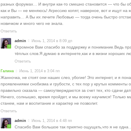
разных форумах… И внутри как-то смешно становится — что бы об
как и Вы — не меняюсь! Агрессию копят, наверное, вот и ищут на 
направить… А Вы их лечите Любовью — тогда очень быстро отстаю
новичком и много чего не знала.
Ответить
admin
Июнь 1, 2014 в 8:09 дп
Огромное Вам спасибо за поддержку и понимание.Ведь пра
тёплых слов.Я думаю в интернете,как и в жизни хороших л
Ответить
Галина
Июнь 1, 2014 в 3:04 пп
Жанночка, не стоят они наших слез, убогие! Это интернет, и я пон
проявлениями снобизма и грубости, с тех пор у крутых комменты 
правильно сказала — самоутверждаются за счет тех, кто сдачи дат
Ничего, солнышко, время пройдет, и мы всему научимся! Только м
станем, нам и воспитание и характер не позволит.
Ответить
admin
Июнь 1, 2014 в 4:48 пп
Спасибо Вам большое так приятно ощущать,что я не одна