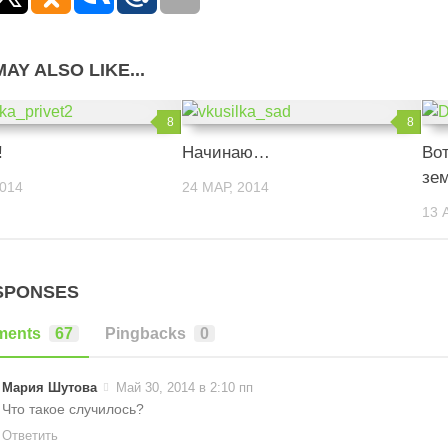
AY ALSO LIKE...
8
8
!
Начинаю…
Вот
зе
2014
24 МАР, 2014
13 
SPONSES
ents
67
Pingbacks
0
Мария Шутова
Май 30, 2014 в 2:10 пп
Что такое случилось?
Ответить