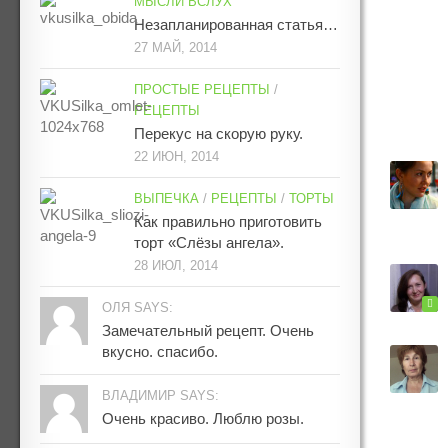
МЫСЛИ ВСЛУХ
Незапланированная статья…
27 МАЙ, 2014
ПРОСТЫЕ РЕЦЕПТЫ
/
РЕЦЕПТЫ
Перекус на скорую руку.
22 ИЮН, 2014
ВЫПЕЧКА
/
РЕЦЕПТЫ
/
ТОРТЫ
Как правильно приготовить
торт «Слёзы ангела».
28 ИЮЛ, 2014
ОЛЯ SAYS:
Замечательный рецепт. Очень
вкусно. спасибо.
ВЛАДИМИР SAYS:
Очень красиво. Люблю розы.