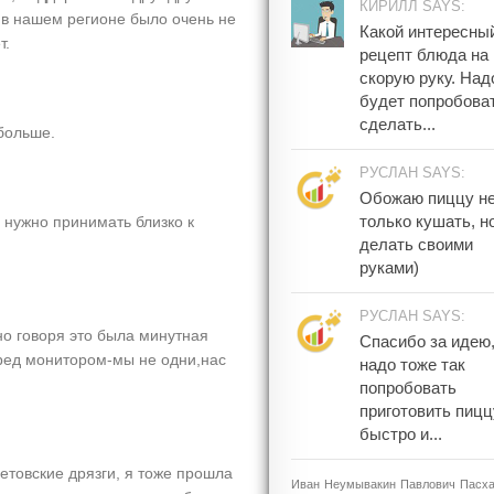
КИРИЛЛ SAYS:
 в нашем регионе было очень не
Какой интересны
т.
рецепт блюда на
скорую руку. Над
будет попробова
сделать...
больше.
РУСЛАН SAYS:
Обожаю пиццу н
только кушать, н
 нужно принимать близко к
делать своими
руками)
РУСЛАН SAYS:
но говоря это была минутная
Спасибо за идею
еред монитором-мы не одни,нас
надо тоже так
попробовать
приготовить пицц
быстро и...
нетовские дрязги, я тоже прошла
Иван
Неумывакин
Павлович
Пасх