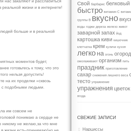
ти нас закаляют и расслабиться
Свой
белковый
барбарис
в реальной жизни и в интернете!
быстро
витамин С
витам
вкусно
вкус
группы В
воды
годжи
дереза
железо
живот
 людей больше и в реальной
заварной
запах
йод
картошка
киви
кишечник
крем
клетчатка
куличи
кухня
легко
на
огоро
огонь
организм
риятных моментов будет,
омолаживают
пить
праздник
нее готовьтесь к тому, что это
приготовление
сахар
того нельзя допустить!
снижения лишнего веса
те на их проделки «сквозь
тесто
упражнение
упражнения
я с подобными людьми.
цветок
ягода
ала им совсем не
СВЕЖИЕ ЗАПИСИ
у,головой понимаю а сердце не
 никому не желаю,за что мне
Нарциссы
 в жизни есть-принимаю(но не