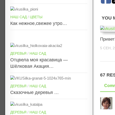
НАШ САД
/
ЦВЕТЫ
YOU M
Как нежное,свежее утро…
Привет
5 СЕН, 
ДЕРЕВЬЯ
/
НАШ САД
Отцвела моя красавица —
Шёлковая Акация…
67 RE
Comm
ДЕРЕВЬЯ
/
НАШ САД
Сказочные деревья …
ДЕРЕВЬЯ
/
НАШ САД