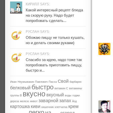
КИРИЛЛ SAYS:
Какой интересный рецепт блюда
на скорую руку. Надо будет
попробовать сделать...
РУСЛАН SAYS:
Обожаю пиццу не только кушать,
но и делать своими руками)
РУСЛАН SAYS:
Спасибо за идею, надо тоже так
попробовать приготовить пиццу,
быстро и...
Свой
Иван
Неумывакин
Павлович
Пасха
барбарис
быстро
белковый
витамин С
витамины
вкусно
вкусный
группы В
воды
годжи
заварной
запах
дереза
железо
живот
йод
картошка
киви
крем
кишечник
клетчатка
легко
на