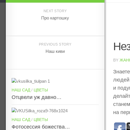
NEXT STORY
Про картошку
Не
PREVIOUS STORY
Наш киви
BY
ЖАН
Знаете
людей 
и поду
НАШ САД
/
ЦВЕТЫ
делайт
Отцвели уж давно…
стане
на пер
НАШ САД
/
ЦВЕТЫ
Фотосессия божества…