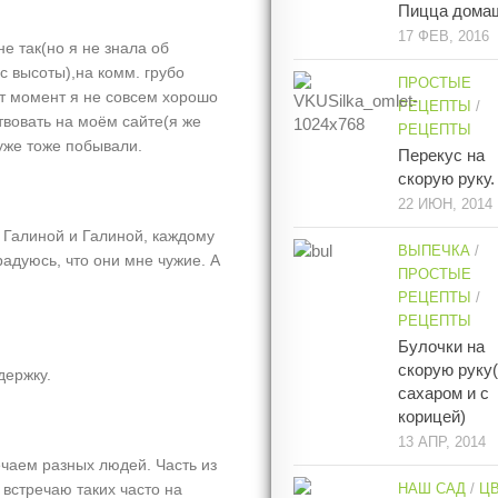
Пицца дома
17 ФЕВ, 2016
не так(но я не знала об
с высоты),на комм. грубо
ПРОСТЫЕ
от момент я не совсем хорошо
РЕЦЕПТЫ
/
вовать на моём сайте(я же
РЕЦЕПТЫ
 уже тоже побывали.
Перекус на
скорую руку.
22 ИЮН, 2014
с Галиной и Галиной, каждому
ВЫПЕЧКА
/
радуюсь, что они мне чужие. А
ПРОСТЫЕ
РЕЦЕПТЫ
/
РЕЦЕПТЫ
Булочки на
скорую руку
держку.
сахаром и с
корицей)
13 АПР, 2014
ечаем разных людей. Часть из
НАШ САД
/
Ц
 встречаю таких часто на