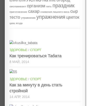
огород
куличи
кухня
огонь
праздник
организм
омолаживают
пить
сахар
сыр
приготовление
снижения лишнего веса
упражнения
тесто
цветок
упражнение
цинк
ягода
ЗДОРОВЬЕ
/
СПОРТ
Как тренироваться Табата
8 МАЙ, 2014
ЗДОРОВЬЕ
/
СПОРТ
Как за минуту в день стать
стройной
14 АПР, 2014