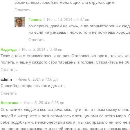
воспитанных людей,не желающих зла окружающим.
Ответить
Галина
Июнь 13, 2014 в 4:47 пп
во-первых, давай на «ты», а во-вторых:хороших люд
но если не узнаешь плохое, то и не поймешь хороше
Ответить
Надежда
Июнь 5, 2014 в 3:48 пп
Тоже с таким сталкивалась и не раз. Стараюсь игнорить, так как к
полета, и еще у каждого свои тараканы в голове. Старайтесь не о
Ответить
admin
Июнь 6, 2014 в 7:56 дп
Спасибо,я стараюсь так и делать.
Ответить
Алевтина
Июнь 6, 2014 в 9:25 дп
О, с такими людьми все встречались, ну и что, а я вам скажу очен
людей в интернете и познакомилась с женщинами со всего мира. 
себе подобными, пенсионерками как я, мы как правило ничего не 
но просто рассказываем о своей жизни, а она разная в разных кра