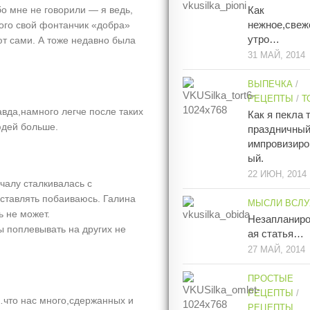
Как
о мне не говорили — я ведь,
нежное,свеж
кого свой фонтанчик «добра»
утро…
т сами. А тоже недавно была
31 МАЙ, 2014
ВЫПЕЧКА
/
РЕЦЕПТЫ
/
Т
вда,намного легче после таких
Как я пекла 
юдей больше.
праздничны
импровизиро
ый.
22 ИЮН, 2014
ачалу сталкивалась с
оставлять побаиваюсь. Галина
МЫСЛИ ВСЛУ
ь не может.
Незапланир
ы поплевывать на других не
ая статья…
27 МАЙ, 2014
ПРОСТЫЕ
РЕЦЕПТЫ
/
…что нас много,сдержанных и
РЕЦЕПТЫ