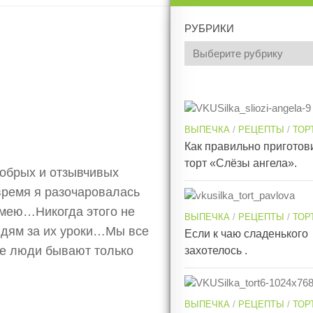
РУБРИКИ
ВЫПЕЧКА
/
РЕЦЕПТЫ
/
ТОР
Как правильно приготов
торт «Слёзы ангела».
обрых и отзывчивых
время я разочаровалась
 умею…Никогда этого не
ВЫПЕЧКА
/
РЕЦЕПТЫ
/
ТОР
юдям за их уроки…Мы все
Если к чаю сладенького
е люди бывают только
захотелось .
ВЫПЕЧКА
/
РЕЦЕПТЫ
/
ТОР